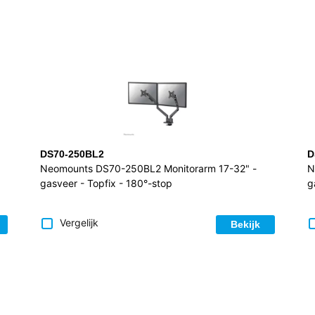
DS70-250BL2
D
Neomounts DS70-250BL2 Monitorarm 17-32" -
N
gasveer - Topfix - 180°-stop
g
Vergelijk
Bekijk