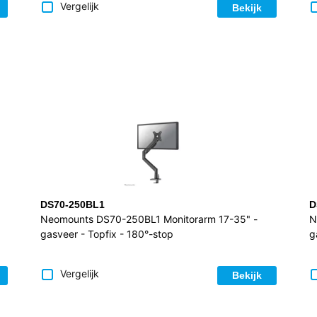
Vergelijk
Bekijk
DS70-250BL1
D
Neomounts DS70-250BL1 Monitorarm 17-35" -
N
gasveer - Topfix - 180°-stop
g
Vergelijk
Bekijk