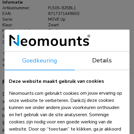
Informatie
Artikelnummer:
FL50S-825BL1
EAN:
8717371449650
Serie:
MOVE Up
Kleur:
Zwart
Hoofdmateriaal:
Staal
Garantie:
5 jaar
Certificering:
TÜV
*NB. De vermelde inch-maten zijn slechts een indicatie, gecombineerd met het
Goedkeuring
Details
gewicht en de VESA-maten. Het maximale gewicht en de VESA-maat zijn absolute
beperkingen voor de producten en dienen niet te worden overschreden.
Deze website maakt gebruik van cookies
Productinformatie
Neomounts.com gebruikt cookies om jouw ervaring op
De Neomounts FL50S-825BL1 MOVE Up is een mobiele
onze website te verbeteren. Dankzij deze cookies
vloersteun voor flat screens tot 75" met een maximaal
kunnen we onder andere jouw voorkeuren onthouden
draagvermogen van 70 kg. De vloersteun is manueel in
en het gebruik van de site analyseren. Sommige
hoogte verstelbaar (104-157 cm), evenals de beugelkop.
cookies zijn nodig voor een goede werking van de
Een afsluitbaar, geventileerd hardware compartiment is
website. Door op “toestaan” te klikken, ga je akkoord
inbegrepen en optioneel voor installatie (zowel portrait als