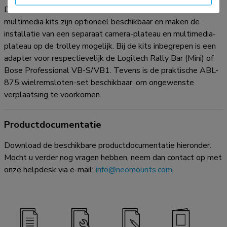
De universele AFLS-825BL1 en AV1-825BL videobar &
multimedia kits zijn optioneel beschikbaar en maken de
installatie van een separaat camera-plateau en multimedia-
plateau op de trolley mogelijk. Bij de kits inbegrepen is een
adapter voor respectievelijk de Logitech Rally Bar (Mini) of
Bose Professional VB-S/VB1. Tevens is de praktische ABL-
875 wielremsloten-set beschikbaar, om ongewenste
verplaatsing te voorkomen.
Productdocumentatie
Download de beschikbare productdocumentatie hieronder.
Mocht u verder nog vragen hebben, neem dan contact op met
onze helpdesk via e-mail:
info@neomounts.com
.