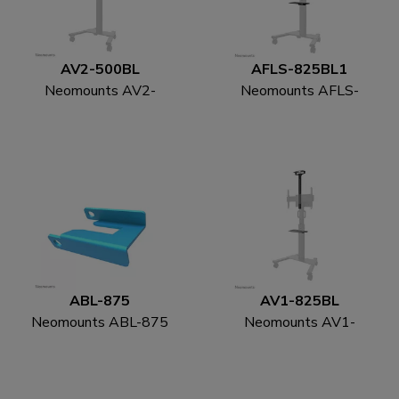
AV2-500BL
AFLS-825BL1
Neomounts AV2-
Neomounts AFLS-
500BL Videobar kit 43-
825BL1 Videobar en
110" - VESA - max 10
multimedia kit -
kg - universeel
universeel
ABL-875
AV1-825BL
Neomounts ABL-875
Neomounts AV1-
Wielslot set voor
825BL Videobar en
trolley's (2 st)
multimedia kit -
universeel