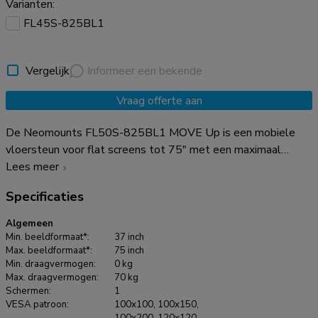
Varianten:
FL45S-825BL1
Vergelijk
Informeer een bekende
Vraag offerte aan
De Neomounts FL50S-825BL1 MOVE Up is een mobiele
vloersteun voor flat screens tot 75" met een maximaal
draagvermogen van 70 kg. De vloersteun is manueel in
Lees meer
hoogte verstelbaar (104-157 cm), evenals de beugelkop.
Specificaties
Een afsluitbaar, geventileerd hardware compartiment is
inbegrepen en optioneel voor installatie (zowel portrait als
Algemeen
landscape). De MOVE Up trolley is voorzien van praktische
Min. beeldformaat*:
37 inch
handgrepen en vier stevige dubbele 10 cm zwenkwielen met
Max. beeldformaat*:
75 inch
Min. draagvermogen:
0 kg
rem, waarmee de trolley eenvoudig verplaatst kan worden
Max. draagvermogen:
70 kg
en gebruikt waar je maar wilt. Dankzij de grote zwenkwielen
Schermen:
1
vormen drempels of tapijten geen uitdaging voor de FL50S-
VESA patroon:
100x100, 100x150,