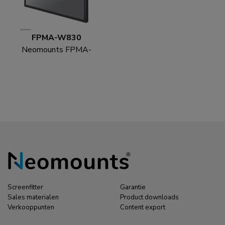
FPMA-W830
Neomounts FPMA-
W830 Monitor/TV-
beugel wand 10-27" -
full motion
Screenfitter
Garantie
Sales materialen
Product downloads
Verkooppunten
Content export