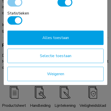
50 cm hoog, 4,6 cm breed en slechts 1,8 cm diep. Installatie
is eenvoudig; schroef de 3 muurplaatjes op de muur,
organiseer de kabels en bevestig de afdekstrip.
Statistieken
Indien nodig kan het product worden ingekort tot de
gewenste hoogte.
Alles toestaan
Productdocumentatie
Download de beschikbare productdocumentatie hieronder.
Selectie toestaan
Mocht u verder nog vragen hebben, neem dan contact op met
onze helpdesk via e-mail:
info@neomounts.com
.
Weigeren
Productsheet
Handleiding
Lijntekening
Veiligheidsblad