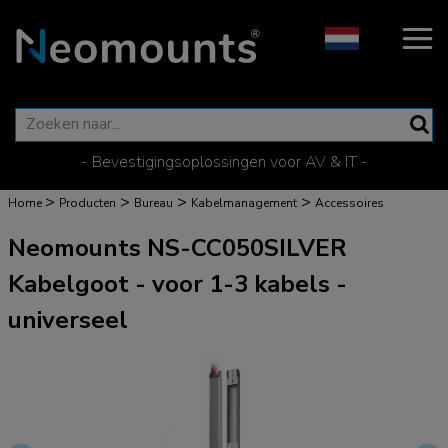
- Bevestigingsoplossingen voor AV & IT -
>
>
>
>
Home
Producten
Bureau
Kabelmanagement
Accessoires
Neomounts NS-CC050SILVER
Kabelgoot - voor 1-3 kabels -
universeel