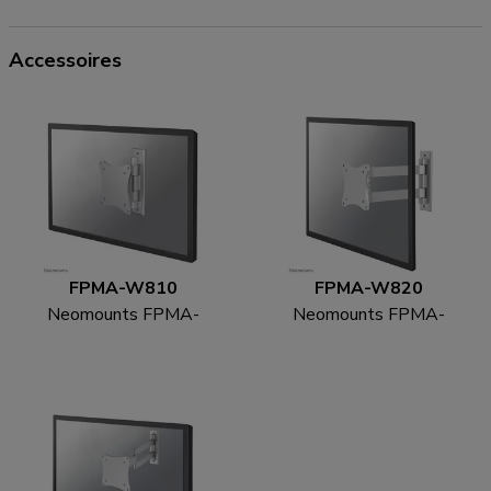
Accessoires
FPMA-W810
FPMA-W820
Neomounts FPMA-
Neomounts FPMA-
W810 Monitor/TV-
W820 Monitor/TV-
beugel wand 10-27" -
beugel wand 10-27" -
full motion
full motion