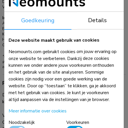
Diepteverstelling:
1,8 cm
Verstellingstype:
Geen
Informatie
Goedkeuring
Details
Artikelnummer:
NS-CC050SILVER
EAN:
8717371444051
Kleur:
Zilver
Deze website maakt gebruik van cookies
Hoofdmateriaal:
Kunststof
Garantie:
5 jaar
Neomounts.com gebruikt cookies om jouw ervaring op
*NB. De vermelde inch-maten zijn slechts een indicatie, gecombineerd met het
onze website te verbeteren. Dankzij deze cookies
gewicht en de VESA-maten. Het maximale gewicht en de VESA-maat zijn absolute
kunnen we onder andere jouw voorkeuren onthouden
beperkingen voor de producten en dienen niet te worden overschreden.
en het gebruik van de site analyseren. Sommige
cookies zijn nodig voor een goede werking van de
Productinformatie
website. Door op “toestaan” te klikken, ga je akkoord
met het gebruik van cookies. Je kunt je voorkeuren
De Neomounts NS-CC050SILVER is een kabelgoot om uw
altijd aanpassen via de instellingen van je browser.
kabels netjes weg te werken.
Meer informatie over cookies
Verwijder kabels uit zicht door gebruik te maken van de NS-
Noodzakelijk
Voorkeuren
CC050SILVER kabelgoot. Deze zilverkleurige kabelgoot is