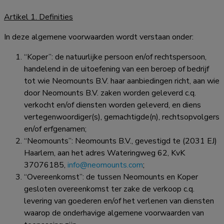
Artikel 1. Definities
In deze algemene voorwaarden wordt verstaan onder:
“Koper”: de natuurlijke persoon en/of rechtspersoon,
handelend in de uitoefening van een beroep of bedrijf
tot wie
Neomounts B.V.
haar aanbiedingen richt, aan wie
door
Neomounts B.V.
zaken worden geleverd c.q.
verkocht en/of diensten worden geleverd, en diens
vertegenwoordiger(s), gemachtigde(n), rechtsopvolgers
en/of erfgenamen;
“Neomounts”:
Neomounts B.V.
, gevestigd te (2031 EJ)
Haarlem, aan het adres Wateringweg 62, KvK
37076185,
info@neomounts.com
;
“Overeenkomst”: de tussen Neomounts en Koper
gesloten overeenkomst ter zake de verkoop c.q.
levering van goederen en/of het verlenen van diensten
waarop de onderhavige algemene voorwaarden van