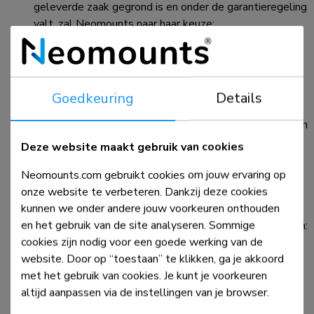
geleverde zaak gegrond is en onder de garantieregeling
valt, zal Neomounts naar haar keuze:
a) de geleverde zaken of – indien mogelijk - het
defecte onderdeel (door een door Neomounts aan te
wijzen reparateur doen) repareren of vervangen, of;
b) met Koper een schriftelijke regeling over de
Goedkeuring
Details
schadevergoeding treffen, met dien verstande dat het
bedrag der schadevergoeding steeds beperkt is tot ten
hoogste het factuurbedrag der betreffende
Deze website maakt gebruik van cookies
(gebrekkige) zaken. Neomounts is echter in alle
Neomounts.com gebruikt cookies om jouw ervaring op
gevallen slechts aansprakelijk binnen de grenzen van
onze website te verbeteren. Dankzij deze cookies
het in Artikel 10 van deze algemene voorwaarden
kunnen we onder andere jouw voorkeuren onthouden
bepaalde.
en het gebruik van de site analyseren. Sommige
De garantie in het vorige lid vervalt in ieder geval indien:
cookies zijn nodig voor een goede werking van de
a) Koper de geleverde zaken zelf heeft gerepareerd
website. Door op “toestaan” te klikken, ga je akkoord
en/of bewerkt of door derden heeft laten repareren
met het gebruik van cookies. Je kunt je voorkeuren
en/of bewerken;
altijd aanpassen via de instellingen van je browser.
b) de gebreken het gevolg zijn van normale slijtage;
c) de geleverde zaken aan abnormale omstandigheden