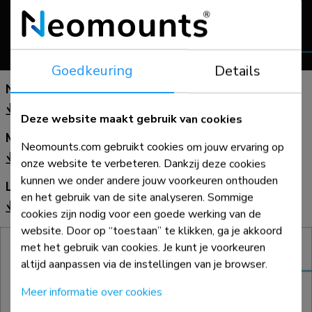
Goedkeuring
Details
NEXT monitorarmen
NL
|
EN
|
DE
|
FR
|
IT
|
ES
|
PT
|
PL
Deze website maakt gebruik van cookies
MOVE vloersteunen
Neomounts.com gebruikt cookies om jouw ervaring op
NL
|
EN
|
DE
|
FR
|
IT
|
ES
|
PT
|
PL
onze website te verbeteren. Dankzij deze cookies
kunnen we onder andere jouw voorkeuren onthouden
LEVEL TV-beugels
en het gebruik van de site analyseren. Sommige
NL
|
EN
|
DE
|
FR
|
IT
|
ES
|
PT
|
PL
cookies zijn nodig voor een goede werking van de
website. Door op “toestaan” te klikken, ga je akkoord
met het gebruik van cookies. Je kunt je voorkeuren
altijd aanpassen via de instellingen van je browser.
Meer informatie over cookies