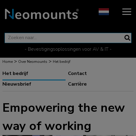
- Bevestigingsoplossingen voor AV & IT -
>
>
Home
Over Neomounts
Het bedrijf
Het bedrijf
Contact
Nieuwsbrief
Carrière
Empowering the new
way of working