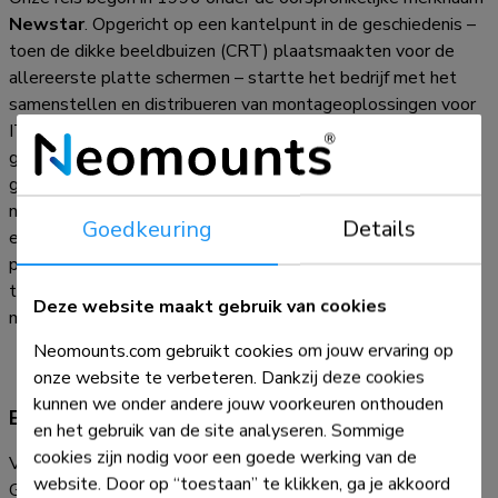
Newstar
. Opgericht op een kantelpunt in de geschiedenis –
toen de dikke beeldbuizen (CRT) plaatsmaakten voor de
allereerste platte schermen – startte het bedrijf met het
samenstellen en distribueren van montageoplossingen voor
IT-omgevingen. Naarmate onze internationale voetafdruk
groeide en de designs moderner werden, braken we 5 jaar
geleden een nieuw hoofdstuk aan met de naamswijziging
naar
Neomounts
. Deze rebranding was een natuurlijke
Goedkeuring
Details
evolutie die onze identiteit perfect in lijn bracht met onze
premium, moderne vormentaal en onze sterke positie als
toonaangevende, wereldwijde specialist in
Deze website maakt gebruik van cookies
montageoplossingen.
Neomounts.com gebruikt cookies om jouw ervaring op
onze website te verbeteren. Dankzij deze cookies
kunnen we onder andere jouw voorkeuren onthouden
Empowering the new way of working
en het gebruik van de site analyseren. Sommige
cookies zijn nodig voor een goede werking van de
Vandaag de dag, als kernmerk binnen de Global Mounts
website. Door op “toestaan” te klikken, ga je akkoord
Group, groeit het portfolio van Neomounts continu mee met