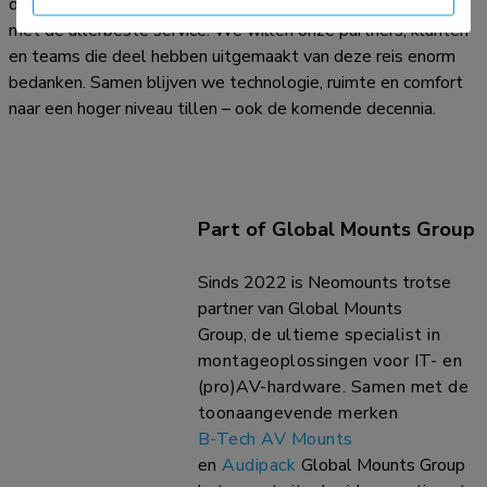
duurzaamheid en het ondersteunen van ons distributiekanaal
met de allerbeste service. We willen onze partners, klanten
en teams die deel hebben uitgemaakt van deze reis enorm
bedanken. Samen blijven we technologie, ruimte en comfort
naar een hoger niveau tillen – ook de komende decennia.
Part of Global Mounts Group
Sinds 2022 is Neomounts trotse
partner van Global Mounts
Group,
de ultieme specialist in
montageoplossingen voor IT- en
(pro)AV-hardware. Samen met de
toonaangevende merken
B-Tech AV Mounts
en
Audipack
Global Mounts Group