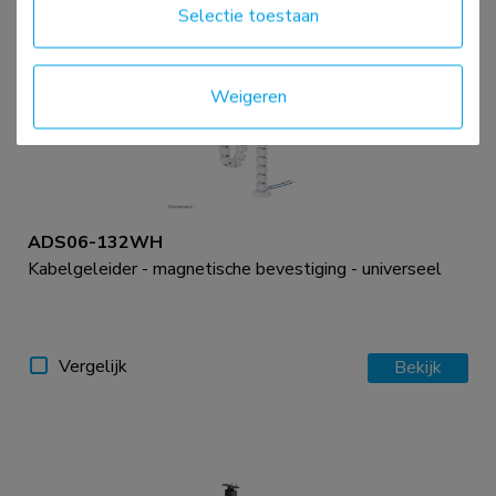
Selectie toestaan
Weigeren
ADS06-132WH
Kabelgeleider - magnetische bevestiging - universeel
Vergelijk
Bekijk