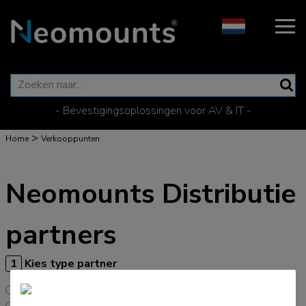
- Bevestigingsoplossingen voor AV & IT -
>
Home
Verkooppunten
Neomounts Distributie
partners
1
Kies type partner
Alle partners