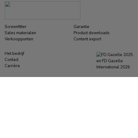
Screenfitter
Garantie
Sales materialen
Product downloads
Verkooppunten
Content export
Het bedrijf
Contact
Carrière
Schrijf je in voor de nieuwsbrief