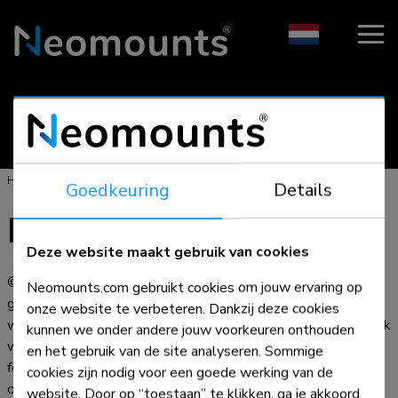
- Bevestigingsoplossingen voor AV & IT -
>
>
Home
Bedrijfsinformatie
Disclaimer
Goedkeuring
Details
Disclaimer
Deze website maakt gebruik van cookies
© Alle rechten voorbehouden. Hoewel alles in het werk is
Neomounts.com gebruikt cookies om jouw ervaring op
gesteld om de nauwkeurigheid van de informatie op deze
onze website te verbeteren. Dankzij deze cookies
website te garanderen, kan Neomounts niet verantwoordelijk
kunnen we onder andere jouw voorkeuren onthouden
worden gehouden voor eventuele onnauwkeurigheden,
en het gebruik van de site analyseren. Sommige
fouten of weglatingen. De afbeeldingen en informatie zijn
cookies zijn nodig voor een goede werking van de
onder voorbehoud van wijzigingen en niet bindend.
website. Door op “toestaan” te klikken, ga je akkoord