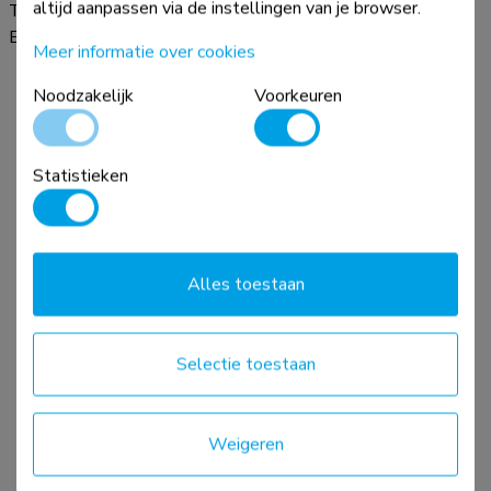
altijd aanpassen via de instellingen van je browser.
Tel:
023 547 8 888
E-mail:
info.neomounts@globalmountsgroup.com
Meer informatie over cookies
Noodzakelijk
Voorkeuren
Statistieken
Alles toestaan
Selectie toestaan
Weigeren