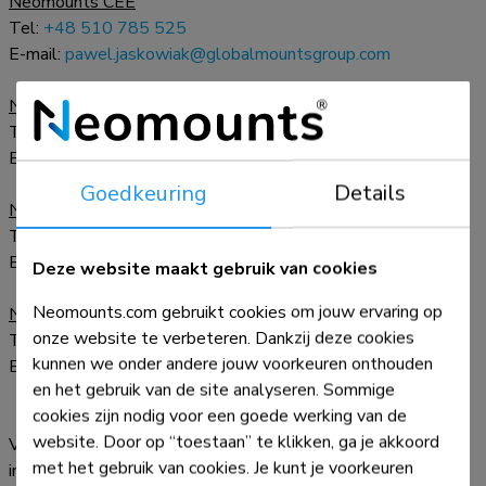
Neomounts CEE
Tel:
+48 510 785 525
E-mail:
pawel.jaskowiak@globalmountsgroup.com
Neomounts USA
Tel:
+1 888 792 8188
E-mail:
info.neomounts@globalmountsgroup.com
Goedkeuring
Details
Neomounts Midden Oosten
Tel:
+44 7788 239872
E-mail:
jon.alway@globalmountsgroup.com
Deze website maakt gebruik van cookies
Neomounts.com gebruikt cookies om jouw ervaring op
Neomounts Israel
onze website te verbeteren. Dankzij deze cookies
Tel:
+44 7788 239872
kunnen we onder andere jouw voorkeuren onthouden
E-mail:
jon.alway@globalmountsgroup.com
en het gebruik van de site analyseren. Sommige
cookies zijn nodig voor een goede werking van de
website. Door op “toestaan” te klikken, ga je akkoord
Voor alle overige landen, neem contact op met onze
met het gebruik van cookies. Je kunt je voorkeuren
internationale verkoopafdeling via: