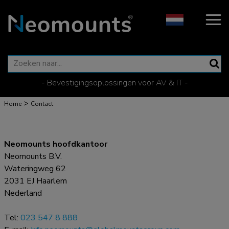
- Bevestigingsoplossingen voor AV & IT -
>
Home
Contact
Neomounts hoofdkantoor
Neomounts B.V.
Wateringweg 62
2031 EJ Haarlem
Nederland
Tel:
023 547 8 888