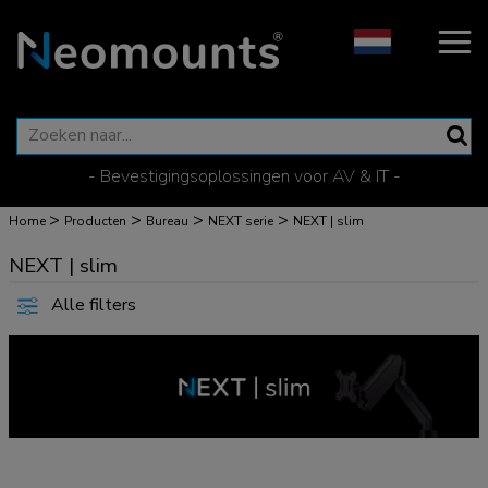
- Bevestigingsoplossingen voor AV & IT -
>
>
>
>
Home
Producten
Bureau
NEXT serie
NEXT | slim
NEXT | slim
Alle filters