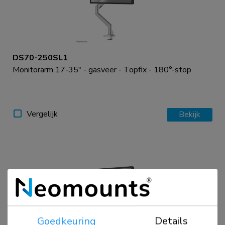
DS70-250SL1
Monitorarm 17-35" - gasveer - Topfix - 180°-stop
Vergelijk
Bekijk
Goedkeuring
Details