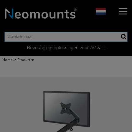
- Bevestigingsoplossingen voor AV & IT -
>
Home
Producten