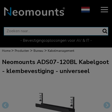
- Bevestigingsoplossingen voor AV & IT -
>
>
>
Home
Producten
Bureau
Kabelmanagement
Neomounts ADS07-120BL Kabelgoot
- klembevestiging - universeel