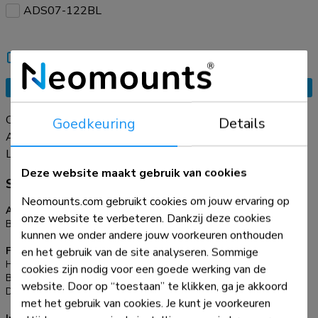
ADS07-122BL
Vergelijk
Informeer een bekende
Vraag offerte aan
Creëer een opgeruimde en efficiënte werkplek met de
Goedkeuring
Details
ADS07-120BL kabelgoot. Het in breedte verstelbare
ontwerp (80, 100 en 120 cm) biedt voldoende ruimte voor
Lees meer
meerdere kabels, stekkerdozen en meer en maakt de
Deze website maakt gebruik van cookies
Specificaties
kabelgoot geschikt voor verschillende bureaubreedtes. Het
Neomounts.com gebruikt cookies om jouw ervaring op
klemsysteem zorgt voor een snelle, gereedschapsloze
Algemeen
onze website te verbeteren. Dankzij deze cookies
installatie zonder je bureau te beschadigen. De kabelgoot is
Bureaumontage:
Klem
kunnen we onder andere jouw voorkeuren onthouden
perfect voor het geleiden en wegwerken van kabels, zodat je
en het gebruik van de site analyseren. Sommige
Functionaliteit
een nette en georganiseerde werkplek houdt.
Hoogte:
20,7 cm
cookies zijn nodig voor een goede werking van de
Breedte:
120 cm
website. Door op “toestaan” te klikken, ga je akkoord
Diepte:
10,5 cm
met het gebruik van cookies. Je kunt je voorkeuren