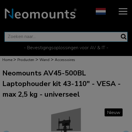
- Bevestigingsoplossingen voor AV & IT -
>
>
>
Home
Producten
Wand
Accessoires
Neomounts AV45-500BL
Laptophouder kit 43-110" - VESA -
max 2,5 kg - universeel
Nieuw