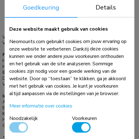
400x600, 600x200,
worden aangepast. De kit is geschikt voor montage op zowel
Goedkeuring
Details
600x300, 600x400,
wand- en vloersteunen en heeft een maximaal
600x500, 600x600,
draagvermogen van 2,5 kg. De installatie is snel en
800x200, 800x450,
eenvoudig, met behulp van liniaal-geleide uitlijning voor een
800x500, 800x800
Deze website maakt gebruik van cookies
mm
nauwkeurige en naadloze pasvorm. Raadpleeg de online
VESA maximaal:
800x600 mm
handleiding voor gedetailleerde informatie over de
Neomounts.com gebruikt cookies om jouw ervaring op
VESA minimaal:
200x200 mm
compatibiliteit met specifieke modellen en
onze website te verbeteren. Dankzij deze cookies
montagegroottes.
Functionaliteit
kunnen we onder andere jouw voorkeuren onthouden
Hoogteverstelling:
0-5,5 cm
en het gebruik van de site analyseren. Sommige
Hoogte:
64 cm
cookies zijn nodig voor een goede werking van de
Breedte:
90 cm
website. Door op “toestaan” te klikken, ga je akkoord
Diepte:
24,2 cm
Verstellingstype:
Manueel
met het gebruik van cookies. Je kunt je voorkeuren
altijd aanpassen via de instellingen van je browser.
Informatie
Artikelnummer:
AV45-500BL
Meer informatie over cookies
EAN:
8717371449384
Kleur:
Zwart
Noodzakelijk
Voorkeuren
Hoofdmateriaal:
Staal
Garantie:
5 jaar
*NB. De vermelde inch-maten zijn slechts een indicatie, gecombineerd met het