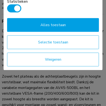
Statistieken
gewicht en de VESA-maten. Het maximale gewicht en de VESA-maat zijn absolute
beperkingen voor de producten en dienen niet te worden overschreden.
Productinformatie
Alles toestaan
De Neomounts AV45-500BL is een universele laptophouder
kit die is ontworpen voor installatie onder beeldschermen
Selectie toestaan
van 43" en groter en ondersteunt VESA-gatenpatronen van
200x200 tot 800x600 mm. Door het VESA-ontwerp is de
houder compatibel met alle VESA-georiënteerde trolleys en
wandbevestigingen, waardoor hij breed toepasbaar is in
Weigeren
verschillende opstellingen.
Zowel het plateau als de achterplaatbeugels zijn in hoogte
verstelbaar, wat maximale flexibiliteit biedt. Dankzij de
variabele montagegaten van de AV45-500BL en het
verstelbare VESA-frame (200/400/600/800) kan de kit in
zowel hoogte als breedte worden aangepast. De kit is
geschikt voor montage op zowel wand- en vloersteunen en