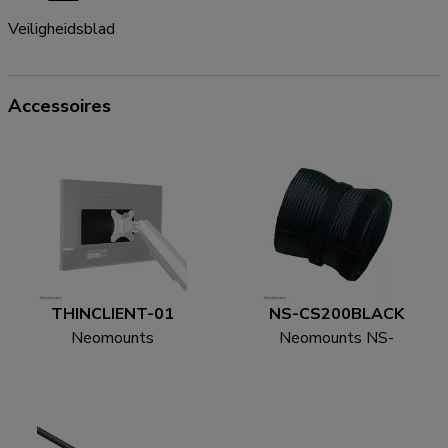
Veiligheidsblad
Accessoires
THINCLIENT-01
NS-CS200BLACK
Neomounts
Neomounts NS-
THINCLIENT-01 Mini
CS200BLACK Kabelsok
PC houder - max 3 kg -
- voor 8-10 kabels -
universeel
universeel