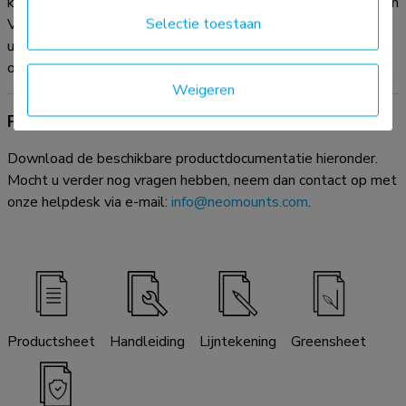
kg per scherm. Dit product is geschikt voor schermen met een
Selectie toestaan
VESA gatenpatroon van 75x75 mm of 100x100 mm. Heeft
u een afwijkend (groter) gatenpatroon, dan kunt u dit
oplossen met een van onze VESA verloopplaten.
Weigeren
Productdocumentatie
Download de beschikbare productdocumentatie hieronder.
Mocht u verder nog vragen hebben, neem dan contact op met
onze helpdesk via e-mail:
info@neomounts.com
.
Productsheet
Handleiding
Lijntekening
Greensheet