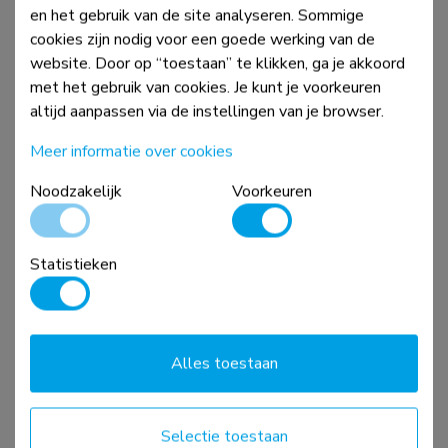
en het gebruik van de site analyseren. Sommige
cookies zijn nodig voor een goede werking van de
website. Door op “toestaan” te klikken, ga je akkoord
met het gebruik van cookies. Je kunt je voorkeuren
altijd aanpassen via de instellingen van je browser.
Meer informatie over cookies
Noodzakelijk
Voorkeuren
WL40S-910BL16
TV-pilaarsteun 40-70" - full motion - diam. 25-100 cm
Statistieken
Vergelijk
Bekijk
Alles toestaan
Selectie toestaan