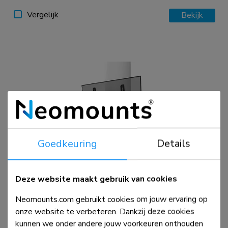
Vergelijk
Bekijk
Goedkeuring
Details
WL35S-910BL16
TV-pilaarsteun 40-75" - kantelbaar - vergrendelbaar -
diam. 25-100 cm
Deze website maakt gebruik van cookies
Neomounts.com gebruikt cookies om jouw ervaring op
Vergelijk
Bekijk
onze website te verbeteren. Dankzij deze cookies
kunnen we onder andere jouw voorkeuren onthouden