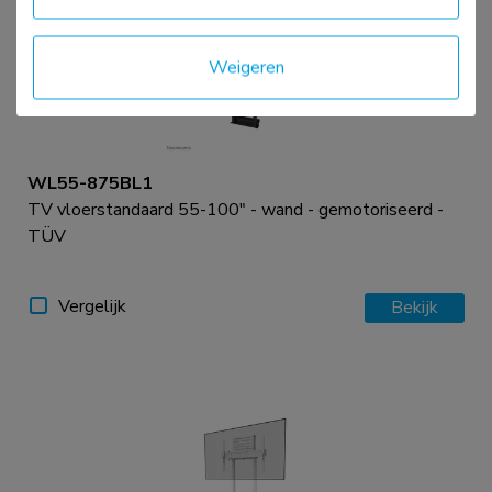
Weigeren
WL55-875BL1
TV vloerstandaard 55-100" - wand - gemotoriseerd -
TÜV
Vergelijk
Bekijk