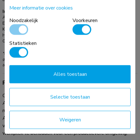
Meer informatie over cookies
Informatie
Artikelnummer:
ADS07-122WH
Noodzakelijk
Voorkeuren
EAN:
8721246340058
Kleur:
Wit
Hoofdmateriaal:
Staal
Garantie:
5 jaar
Statistieken
*NB. De vermelde inch-maten zijn slechts een indicatie, gecombineerd met het
gewicht en de VESA-maten. Het maximale gewicht en de VESA-maat zijn absolute
beperkingen voor de producten en dienen niet te worden overschreden.
Alles toestaan
Productinformatie
Creëer een opgeruimde en efficiënte werkplek met de
Selectie toestaan
ADS07-122WH kabelgoot. De kabelgoot biedt voldoende
ruimte voor meerdere kabels, stekkerdozen en meer. De
ADS07-122WH is ideaal voor het geleiden en wegwerken
Weigeren
van kabels en helpt om een nette en overzichtelijke
werkplek te behouden voor een productievere omgeving.