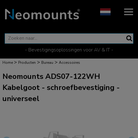
- Bevestigingsoplossingen voor AV & IT -
>
>
>
Home
Producten
Bureau
Accessoires
Neomounts ADS07-122WH
Kabelgoot - schroefbevestiging -
universeel