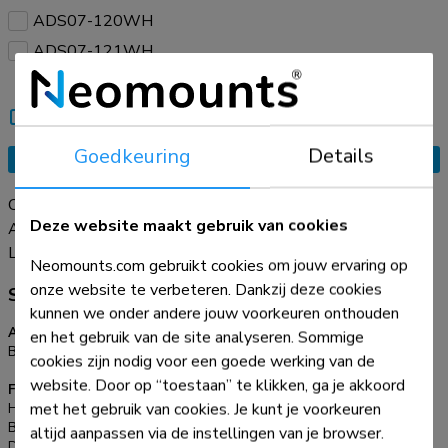
ADS07-120WH
ADS07-121WH
Vergelijk
Informeer een bekende
Goedkeuring
Details
Vraag offerte aan
Creëer een opgeruimde en efficiënte werkplek met de
Deze website maakt gebruik van cookies
ADS07-122WH kabelgoot. De kabelgoot biedt voldoende
ruimte voor meerdere kabels, stekkerdozen en meer. De
Lees meer
Neomounts.com gebruikt cookies om jouw ervaring op
ADS07-122WH is ideaal voor het geleiden en wegwerken
onze website te verbeteren. Dankzij deze cookies
Specificaties
van kabels en helpt om een nette en overzichtelijke
kunnen we onder andere jouw voorkeuren onthouden
werkplek te behouden voor een productievere omgeving.
Algemeen
en het gebruik van de site analyseren. Sommige
Bureaumontage:
Schroeven
cookies zijn nodig voor een goede werking van de
website. Door op “toestaan” te klikken, ga je akkoord
Functionaliteit
met het gebruik van cookies. Je kunt je voorkeuren
Hoogte:
10,8 cm
Breedte:
60 cm
altijd aanpassen via de instellingen van je browser.
Diepte:
13,5 cm