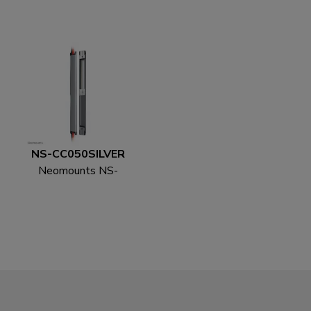
CS200WHITE
CS200BLACK Kabelsok
Kabelsok - voor 8-10
- voor 8-10 kabels -
kabels - universeel
universeel
NS-CC050SILVER
Neomounts NS-
CC050SILVER
Kabelgoot - voor 1-3
kabels - universeel