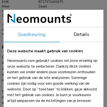
EAN:
8717371442675
Tevens ondersteunen Neomounts HDMI kabels een
Kleur:
Zwart
bandbreedte tot 340 MHz (10,2 Gbps) en display resoluties
Hoofdmateriaal:
Kunststof
Garantie:
5 jaar
tot 1440p. Daarnaast ondersteunen Neomounts HDMI
kabels toekomstige high definition apparaten, zoals hogere
*NB. De vermelde inch-maten zijn slechts een indicatie, gecombineerd met het
resoluties en frame rates.
gewicht en de VESA-maten. Het maximale gewicht en de VESA-maat zijn absolute
Goedkeuring
Details
beperkingen voor de producten en dienen niet te worden overschreden.
Productinformatie
Deze website maakt gebruik van cookies
Deze Neomounts hoge kwaliteit 3 meter HDMI-kabel,
Neomounts.com gebruikt cookies om jouw ervaring op
model HDMI10MM, beschikt over 2 HDMI male connectors,
onze website te verbeteren. Dankzij deze cookies
die een rechtstreekse verbinding maken tussen HDMI-
kunnen we onder andere jouw voorkeuren onthouden
apparaten zoals Blu-Ray spelers, HDTV's, DVD spelers,
en het gebruik van de site analyseren. Sommige
stereo-ontvangers en meer.
cookies zijn nodig voor een goede werking van de
website. Door op “toestaan” te klikken, ga je akkoord
Neomounts HDMI digitale video-kabels worden vakkundig
met het gebruik van cookies. Je kunt je voorkeuren
ontworpen en vervaardigd van uitsluitend topkwaliteit
altijd aanpassen via de instellingen van je browser.
materialen zodoende high-definition prestaties te