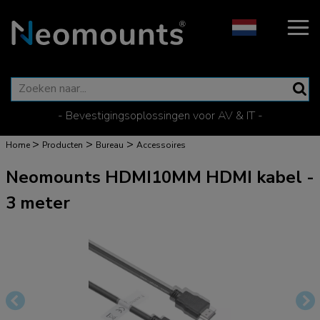
- Bevestigingsoplossingen voor AV & IT -
>
>
>
Home
Producten
Bureau
Accessoires
Neomounts HDMI10MM HDMI kabel -
3 meter