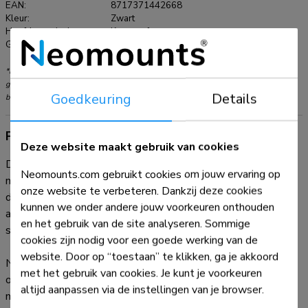
EAN:
8717371442668
Tevens ondersteunen Neomounts HDMI kabels een
Kleur:
Zwart
bandbreedte tot 340 MHz (10,2 Gbps) en display resoluties
Hoofdmateriaal:
Kunststof
Garantie:
5 jaar
tot 1440p. Daarnaast ondersteunen Neomounts HDMI
kabels toekomstige high definition apparaten, zoals hogere
*NB. De vermelde inch-maten zijn slechts een indicatie, gecombineerd met het
resoluties en frame rates.
gewicht en de VESA-maten. Het maximale gewicht en de VESA-maat zijn absolute
Goedkeuring
Details
beperkingen voor de producten en dienen niet te worden overschreden.
Productinformatie
Deze website maakt gebruik van cookies
Deze Neomounts hoge kwaliteit 1,8 meter HDMI-kabel,
Neomounts.com gebruikt cookies om jouw ervaring op
model HDMI6MM, beschikt over 2 HDMI male connectors,
onze website te verbeteren. Dankzij deze cookies
die een rechtstreekse verbinding maken tussen HDMI-
kunnen we onder andere jouw voorkeuren onthouden
apparaten zoals Blu-Ray spelers, HDTV's, DVD spelers,
en het gebruik van de site analyseren. Sommige
stereo-ontvangers en meer.
cookies zijn nodig voor een goede werking van de
website. Door op “toestaan” te klikken, ga je akkoord
Neomounts HDMI digitale video-kabels worden vakkundig
met het gebruik van cookies. Je kunt je voorkeuren
ontworpen en vervaardigd van uitsluitend topkwaliteit
altijd aanpassen via de instellingen van je browser.
materialen zodoende high-definition prestaties te