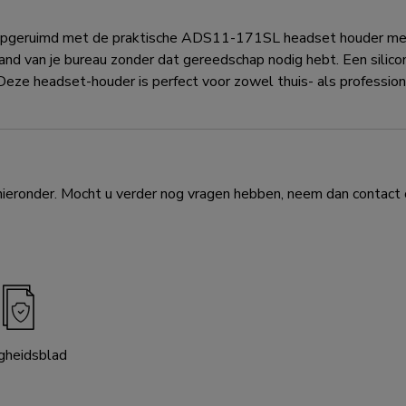
u opgeruimd met de praktische ADS11-171SL headset houder met
d van je bureau zonder dat gereedschap nodig hebt. Een silicon
Deze headset-houder is perfect voor zowel thuis- als professi
eronder. Mocht u verder nog vragen hebben, neem dan contact o
igheidsblad