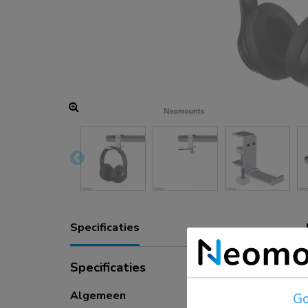
Oplaad- en stroomhubs
Accessoires
ACE gaming
NEXT serie
NERO serie
VOLT serie
Specificaties
Specificaties
Algemeen
Go