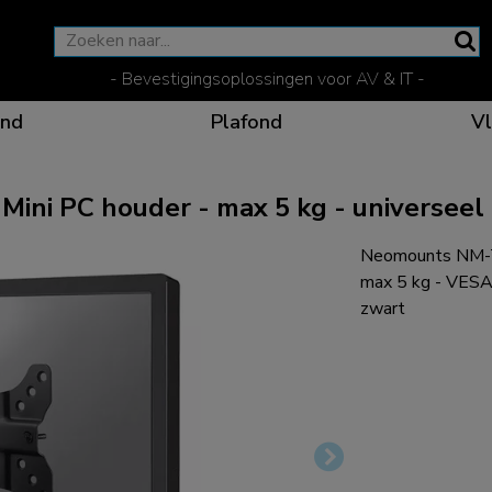
- Bevestigingsoplossingen voor AV & IT -
nd
Plafond
Vl
i PC houder - max 5 kg - universeel
Neomounts NM-T
Effectieve communicat
Flexibele oplossinge
Speciale producten vo
De optimale kijkpositi
max 5 kg - VESA
zwart
Ergonomische oplossin