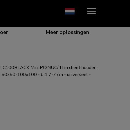
oer
Meer oplossingen
C100BLACK Mini PC/NUC/Thin client houder -
ie die opvalt
n voor de beste samenwerking
or specifieke behoeften
e voor elk scherm
 50x50-100x100 - b 1,7-7 cm - universeel -
gen voor elke situatie