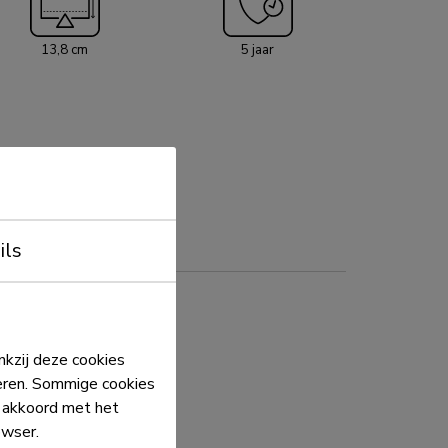
rofiteer je ook van de levensduur van je apparaat
 inname van stof en vuil. De NM-
13,8 cm
5 jaar
eenvoudig in breedte en diepte worden
r hij geschikt is voor de meeste thin client pc's.
ils
kzij deze cookies
eren. Sommige cookies
e akkoord met het
owser.