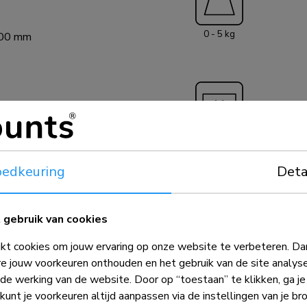
werkplek, maar p
door de verminderde
0 - 5 kg
TC100BLACK kan 
100 mm
versteld, waardoo
50x50 - 100x100 mm
edkeuring
Deta
gebruik van cookies
t cookies om jouw ervaring op onze website te verbeteren. Dan
e jouw voorkeuren onthouden en het gebruik van de site analys
ede werking van de website. Door op “toestaan” te klikken, ga j
 kunt je voorkeuren altijd aanpassen via de instellingen van je br
gecombineerd met het gewicht en de