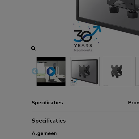
Oplaad- en stroomhubs
Accessoires
ACE gaming
NEXT serie
NERO serie
VOLT serie
Specificaties
Prod
Specificaties
Algemeen