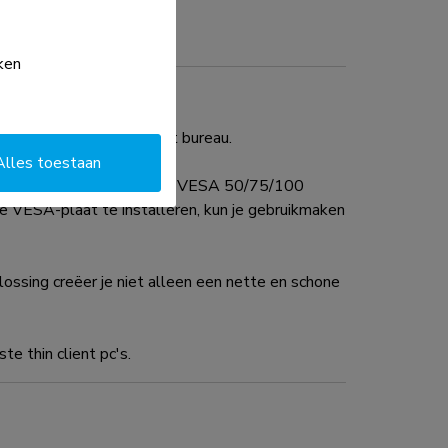
ken
rarm, stang of onder het bureau.
Alles toestaan
De NM-TC100BLACK heeft een VESA 50/75/100
de VESA-plaat te installeren, kun je gebruikmaken
ssing creëer je niet alleen een nette en schone
 thin client pc's.