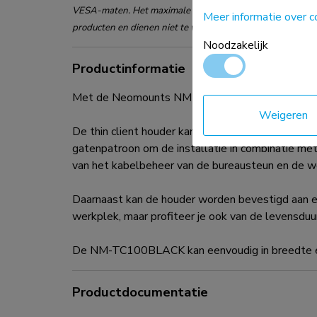
VESA-maten. Het maximale gewicht en de VESA-maat zijn
Meer informatie over c
producten en dienen niet te worden overschreden.
Noodzakelijk
Productinformatie
Met de Neomounts NM-TC100BLACK thin client hou
Weigeren
De thin client houder kan uit het zicht worden
gatenpatroon om de installatie in combinatie met
van het kabelbeheer van de bureausteun en de we
Daarnaast kan de houder worden bevestigd aan ee
werkplek, maar profiteer je ook van de levensduur
De NM-TC100BLACK kan eenvoudig in breedte en di
Productdocumentatie