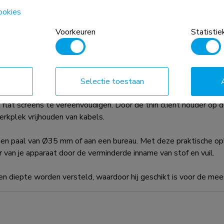
 absolute beperkingen voor de
ookies
Voorkeuren
Statistie
der kun je een thin client computer installeren op een monito
Selectie toestaan
 geïnstalleerd, achter de monitor, direct op de VESA-plaat. 
 flat screens te vereenvoudigen. Door de thin client houder op 
rkplek vrijhouden van kabels.
n paal van Ø35 mm of aan een bureau. Met deze praktische oplo
 van je apparaat door de verminderde inname van stof en vuil.
epte worden versteld, waardoor hij geschikt is voor de meeste