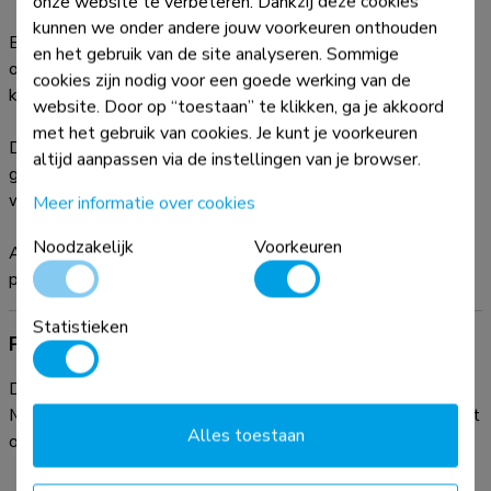
onze website te verbeteren. Dankzij deze cookies
kunnen we onder andere jouw voorkeuren onthouden
Een thin client beugel zorgt voor een opgeruimde werkplek,
en het gebruik van de site analyseren. Sommige
omdat de PC achter het scherm wordt gemonteerd en geen
cookies zijn nodig voor een goede werking van de
kostbare ruimte op uw bureau inneemt.
website. Door op “toestaan” te klikken, ga je akkoord
met het gebruik van cookies. Je kunt je voorkeuren
Dit product bevat VESA 75x75 mm en VESA 100x100 mm
altijd aanpassen via de instellingen van je browser.
gatenpatronen zodat het eenvoudig geinstalleerd kan
worden op flatscreens en/of flatscreen-mounts.
Meer informatie over cookies
Noodzakelijk
Voorkeuren
Alle montage materiaal wordt meegeleverd met het
product.
Statistieken
Productdocumentatie
Download de beschikbare productdocumentatie hieronder.
Mocht u verder nog vragen hebben, neem dan contact op met
Alles toestaan
onze helpdesk via e-mail:
info@neomounts.com
.