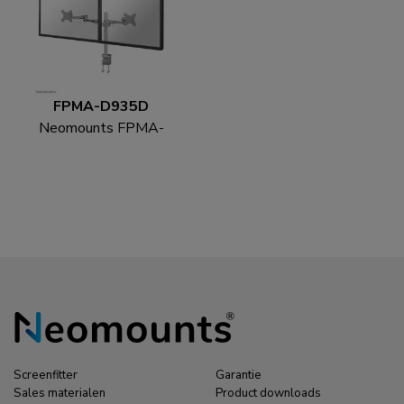
FPMA-D935D
Neomounts FPMA-
D935D Monitorarm 14-
27"
Screenfitter
Garantie
Sales materialen
Product downloads