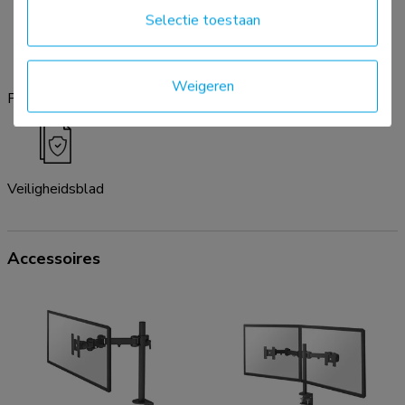
Selectie toestaan
Weigeren
Productsheet
Handleiding
Lijntekening
Greensheet
Veiligheidsblad
Accessoires