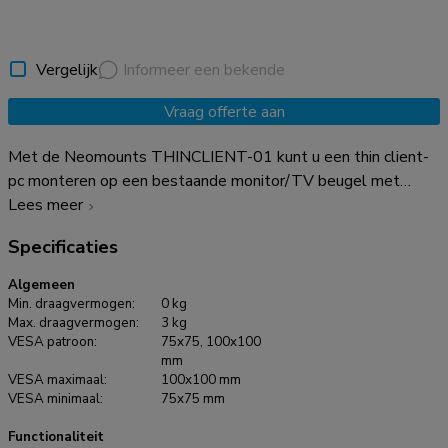
Vergelijk
Informeer een bekende
Vraag offerte aan
Met de Neomounts THINCLIENT-01 kunt u een thin client-
pc monteren op een bestaande monitor/TV beugel met
VESA75/100 gaten. Een thin client beugel zorgt voor een
Lees meer
opgeruimde werkplek, omdat de PC achter het scherm wordt
Specificaties
gemonteerd en geen kostbare ruimte op uw bureau inneemt.
Dit product bevat VESA 75x75 mm en VESA 100x100 mm
Algemeen
gatenpatronen zodat het eenvoudig geinstalleerd kan
Min. draagvermogen:
0 kg
worden op flatscreens en/of flatscreen-mounts. Alle
Max. draagvermogen:
3 kg
VESA patroon:
75x75, 100x100
montage materiaal wordt meegeleverd met het product.
mm
VESA maximaal:
100x100 mm
VESA minimaal:
75x75 mm
Functionaliteit