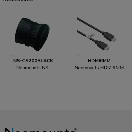
NS-CS200BLACK
HDMI6MM
Neomounts NS-
Neomounts HDMI6MM
CS200BLACK Kabelsok
HDMI kabel - 1.8 meter
- voor 8-10 kabels -
universeel