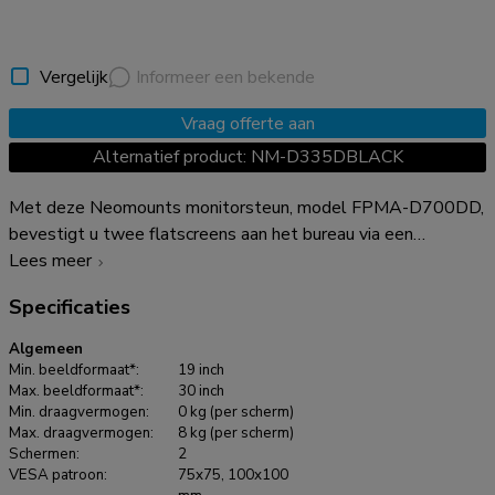
Vergelijk
Informeer een bekende
Vraag offerte aan
Alternatief product: NM-D335DBLACK
Met deze Neomounts monitorsteun, model FPMA-D700DD,
bevestigt u twee flatscreens aan het bureau via een
bureauvoet of bureaudoorvoer. Beide worden meegeleverd.
Lees meer
Door gebruik te maken van een monitorsteun profiteert u
Specificaties
optimaal van de mogelijkheden van uw monitor. De
monitorsteun is eenvoudig in hoogte en diepte te verstellen.
Algemeen
Tevens kunt u het scherm kantelen, zwenken en roteren.
Min. beeldformaat*:
19 inch
Hierdoor creëert u de ideale ergonomische werkhouding. Dit
Max. beeldformaat*:
30 inch
Min. draagvermogen:
0 kg (per scherm)
verkleint de kans op nek- en rugklachten. Kabels zijn netjes
Max. draagvermogen:
8 kg (per scherm)
weg te werken aan de onderzijde van de horizontale arm. De
Schermen:
2
FPMA-D700DD heeft 1 draaipunt en is geschikt voor
VESA patroon:
75x75, 100x100