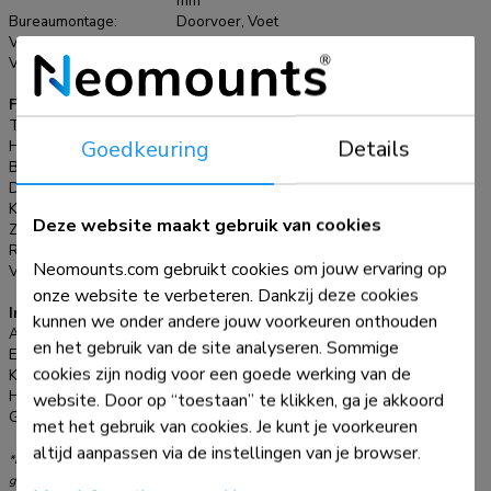
mm
schermen t/m 30" (76 cm). Het draagvermogen van de arm is
Bureaumontage:
Doorvoer, Voet
8 kg per scherm. Dit product is geschikt voor schermen met
VESA maximaal:
100x100 mm
een VESA gatenpatroon van 75x75 mm of 100x100 mm.
VESA minimaal:
75x75 mm
Heeft u een afwijkend (groter) gatenpatroon, dan kunt u dit
Functionaliteit
oplossen met een van onze VESA verloopplaten.
Type:
Full motion, Kantelen, Roteren, Zwenken
Goedkeuring
Details
Hoogteverstelling:
34-44 cm
Breedteverstelling:
52-83 cm
Diepteverstelling:
15 cm
Kantelen (graden):
180°
Deze website maakt gebruik van cookies
Zwenken (graden):
180°
Roteren (graden):
360°
Neomounts.com gebruikt cookies om jouw ervaring op
Verstellingstype:
Manueel
onze website te verbeteren. Dankzij deze cookies
Informatie
kunnen we onder andere jouw voorkeuren onthouden
Artikelnummer:
FPMA-D700DD
en het gebruik van de site analyseren. Sommige
EAN:
8717371442507
cookies zijn nodig voor een goede werking van de
Kleur:
Zwart
Hoofdmateriaal:
Staal
website. Door op “toestaan” te klikken, ga je akkoord
Garantie:
5 jaar
met het gebruik van cookies. Je kunt je voorkeuren
altijd aanpassen via de instellingen van je browser.
*NB. De vermelde inch-maten zijn slechts een indicatie, gecombineerd met het
gewicht en de VESA-maten. Het maximale gewicht en de VESA-maat zijn absolute