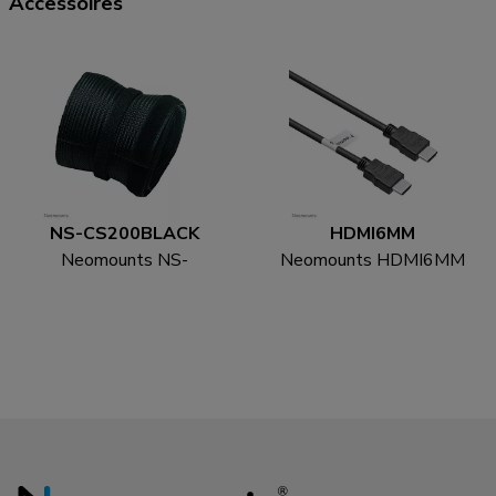
Accessoires
NS-CS200BLACK
HDMI6MM
Neomounts NS-
Neomounts HDMI6MM
CS200BLACK Kabelsok
HDMI kabel - 1.8 meter
- voor 8-10 kabels -
universeel