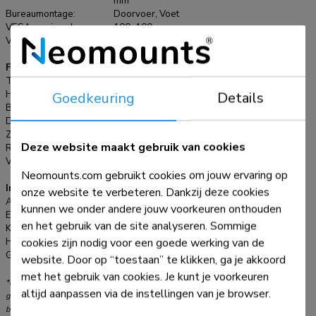
mm
schermen t/m 27" (69 cm). Het draagvermogen van de arm is
Bureaumontage:
Doorvoer, Voet
8 kg per scherm. Dit product is geschikt voor schermen met
VESA maximaal:
100x100 mm
een VESA gatenpatroon van 75x75 mm of 100x100 mm.
VESA minimaal:
75x75 mm
Heeft u een afwijkend (groter) gatenpatroon, dan kunt u dit
Functionaliteit
oplossen met een van onze VESA verloopplaten.
Type:
Roteren, Zwenken
Goedkeuring
Details
Hoogteverstelling:
34-45 cm
Breedteverstelling:
32-130 cm
Diepteverstelling:
7 cm
Zwenken (graden):
45°
Deze website maakt gebruik van cookies
Roteren (graden):
360°
Verstellingstype:
Manueel
Neomounts.com gebruikt cookies om jouw ervaring op
Informatie
onze website te verbeteren. Dankzij deze cookies
Artikelnummer:
FPMA-D700DD3
kunnen we onder andere jouw voorkeuren onthouden
EAN:
8717371444129
en het gebruik van de site analyseren. Sommige
Kleur:
Zwart
cookies zijn nodig voor een goede werking van de
Hoofdmateriaal:
Staal
Garantie:
5 jaar
website. Door op “toestaan” te klikken, ga je akkoord
met het gebruik van cookies. Je kunt je voorkeuren
*NB. De vermelde inch-maten zijn slechts een indicatie, gecombineerd met het
altijd aanpassen via de instellingen van je browser.
gewicht en de VESA-maten. Het maximale gewicht en de VESA-maat zijn absolute
beperkingen voor de producten en dienen niet te worden overschreden.