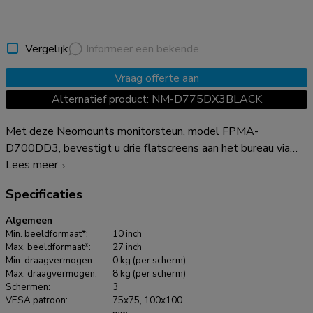
Vergelijk
Informeer een bekende
Vraag offerte aan
Alternatief product: NM-D775DX3BLACK
Met deze Neomounts monitorsteun, model FPMA-
D700DD3, bevestigt u drie flatscreens aan het bureau via
een bureauvoet of bureaudoorvoer. Beide worden
Lees meer
meegeleverd. Door gebruik te maken van een monitorsteun
Specificaties
profiteert u optimaal van de mogelijkheden van uw monitor.
De monitorsteun is eenvoudig in hoogte en diepte te
Algemeen
verstellen. Tevens kunt u het scherm zwenken en roteren.
Min. beeldformaat*:
10 inch
Hierdoor creëert u de ideale ergonomische werkhouding. Dit
Max. beeldformaat*:
27 inch
Min. draagvermogen:
0 kg (per scherm)
verkleint de kans op nek- en rugklachten. Kabels zijn netjes
Max. draagvermogen:
8 kg (per scherm)
weg te werken aan de onderzijde van de horizontale arm. De
Schermen:
3
FPMA-D700DD3 heeft 1 draaipunt en is geschikt voor
VESA patroon:
75x75, 100x100