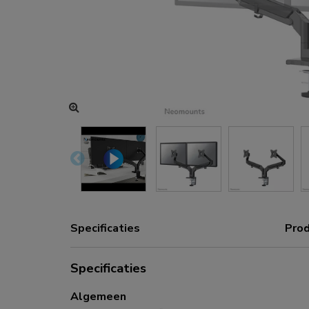
Oplaad- en stroomhubs
Accessoires
ACE gaming
NEXT serie
NERO serie
VOLT serie
Specificaties
Prod
Specificaties
Algemeen