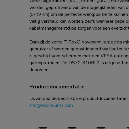
veelzijdige kantel- (90°), roteer- (360°) en zw
worden geprofiteerd van de mogelijkheden van d
(0-49 cm) om de perfecte werkpositie te kunne
veilig versteld kan worden, zelfs wanneer deze d
kabelmanagementclips zorgen voor een overzichte
Dankzij de korte T-Rex® bovenarm is slechts mini
gebruiker af worden gepositioneerd wat beter i
is geschikt voor schermen met een VESA gaten
gatenpatronen. De DS70-810BL2 is uitgerust me
doorvoer.
Productdocumentatie
Download de beschikbare productdocumentatie hi
info@neomounts.com
.