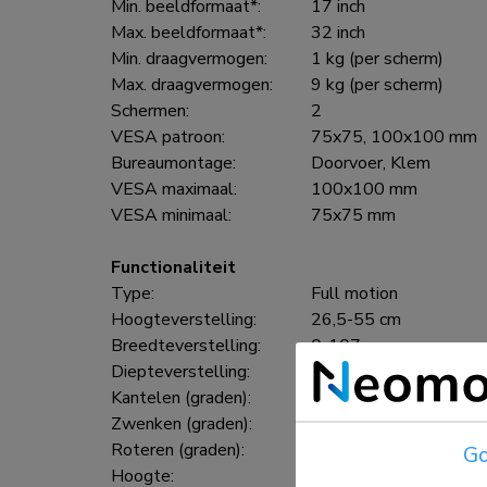
Min. beeldformaat*:
17 inch
Max. beeldformaat*:
32 inch
Min. draagvermogen:
1 kg (per scherm)
Max. draagvermogen:
9 kg (per scherm)
Schermen:
2
VESA patroon:
75x75, 100x100 mm
Bureaumontage:
Doorvoer, Klem
VESA maximaal:
100x100 mm
VESA minimaal:
75x75 mm
Functionaliteit
Type:
Full motion
Hoogteverstelling:
26,5-55 cm
Breedteverstelling:
0-107 cm
Diepteverstelling:
0-49 cm
Kantelen (graden):
+45°, -45°
Zwenken (graden):
+90°, -90°
Roteren (graden):
+180°, -180°
Go
Hoogte:
61,5 cm