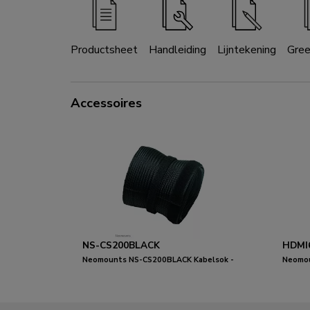
Productsheet
Handleiding
Lijntekening
Gre
Accessoires
NS-CS200BLACK
HDMI
Neomounts NS-CS200BLACK Kabelsok -
Neomou
voor 8-10 kabels - universeel
meter