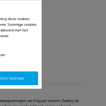
kzij deze cookies
eren. Sommige cookies
e akkoord met het
owser.
ken
Alles toestaan
draagvermogen van 9 kg per scherm. Dankzij de