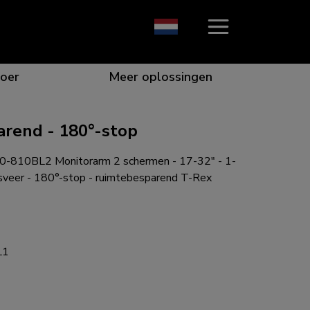
oer
Meer oplossingen
rend - 180°-stop
-810BL2 Monitorarm 2 schermen - 17-32" - 1-
ie die opvalt
n voor de beste samenwerking
or specifieke behoeften
e voor elk scherm
sveer - 180°-stop - ruimtebesparend T-Rex
L1
gen voor elke situatie