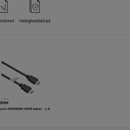
ensheet
Veiligheidsblad
6MM
nts HDMI6MM HDMI kabel - 1.8