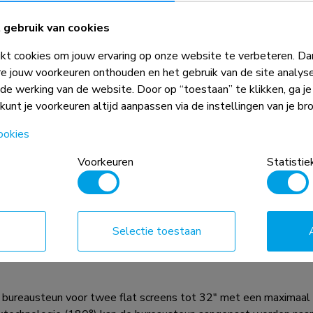
gebruik van cookies
t cookies om jouw ervaring op onze website te verbeteren. Dan
e jouw voorkeuren onthouden en het gebruik van de site analys
ede werking van de website. Door op “toestaan” te klikken, ga j
 kunt je voorkeuren altijd aanpassen via de instellingen van je br
ookies
Voorkeuren
Statistie
gecombineerd met het gewicht en de
 absolute beperkingen voor de
Selectie toestaan
ureausteun voor twee flat screens tot 32" met een maximaal 