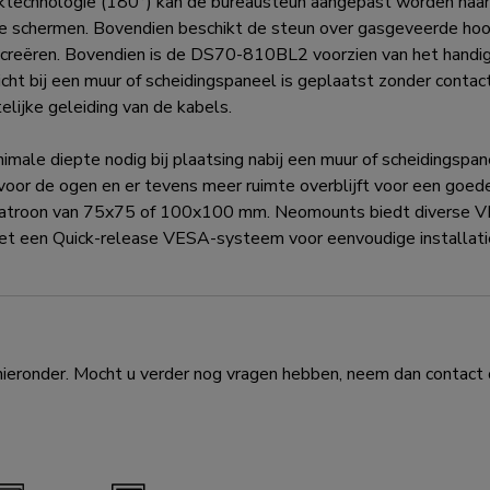
enktechnologie (180°) kan de bureausteun aangepast worden naa
e schermen. Bovendien beschikt de steun over gasgeveerde hoog
n creëren. Bovendien is de DS70-810BL2 voorzien van het han
icht bij een muur of scheidingspaneel is geplaatst zonder cont
lijke geleiding van de kabels.
male diepte nodig bij plaatsing nabij een muur of scheidingspa
s voor de ogen en er tevens meer ruimte overblijft voor een 
patroon van 75x75 of 100x100 mm. Neomounts biedt diverse V
t een Quick-release VESA-systeem voor eenvoudige installati
eronder. Mocht u verder nog vragen hebben, neem dan contact o