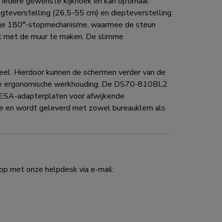
r iedere gewenste kijkhoek en kan optimaal
teverstelling (26,5-55 cm) en diepteverstelling
dige 180°-stopmechanisme, waarmee de steun
act met de muur te maken. De slimme
neel. Hierdoor kunnen de schermen verder van de
goede ergonomische werkhouding. De DS70-810BL2
ESA-adapterplaten voor afwijkende
e en wordt geleverd met zowel bureauklem als
p met onze helpdesk via e-mail: