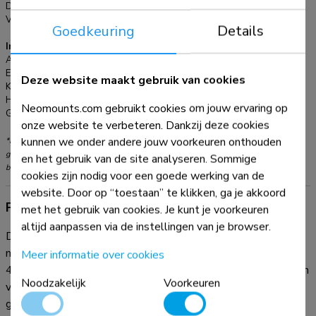
papier. Voor installatie aan de muur is optioneel de AWL75-
Diepte:
56,8 cm
Verstellingstype:
Gasveer
450BL muuradapter beschikbaar.
Goedkeuring
Details
Informatie
Artikelnummer:
DS70PLUS-450BL1
EAN:
8717371441654
Deze website maakt gebruik van cookies
Kleur:
Zwart
Hoofdmateriaal:
Staal
Neomounts.com gebruikt cookies om jouw ervaring op
Garantie:
5 jaar
onze website te verbeteren. Dankzij deze cookies
kunnen we onder andere jouw voorkeuren onthouden
*NB. De vermelde inch-maten zijn slechts een indicatie, gecombineerd met het
gewicht en de VESA-maten. Het maximale gewicht en de VESA-maat zijn absolute
en het gebruik van de site analyseren. Sommige
beperkingen voor de producten en dienen niet te worden overschreden.
cookies zijn nodig voor een goede werking van de
website. Door op “toestaan” te klikken, ga je akkoord
Productinformatie
met het gebruik van cookies. Je kunt je voorkeuren
altijd aanpassen via de instellingen van je browser.
De Neomounts DS70PLUS-450BL1 NEXT Core is een full
motion monitorarm voor een curved ultra-wide schermen tot
Meer informatie over cookies
49". De steun heeft een verstevigde kop speciaal ontworpen
Noodzakelijk
Voorkeuren
voor curved ultra-wide schermen en om een hoger maximaal
gewicht tot 18 kg te kunnen dragen (curved 14 kg). Dankzij