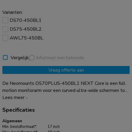
Varianten:
DS70-450BL1
DS75-450BL2
AWL75-450BL
Vergelijk
Informeer een bekende
Vraag offerte aan
De Neomounts DS70PLUS-450BL1 NEXT Core is een full
motion monitorarm voor een curved ultra-wide schermen tot
49". De steun heeft een verstevigde kop speciaal ontworpen
Lees meer
voor curved ultra-wide schermen en om een hoger maximaal
Specificaties
gewicht tot 18 kg te kunnen dragen (curved 14 kg). Dankzij
de veelzijdige kantel- (90°), roteer- (360°) en
Algemeen
zwenktechnologie (180°) kan de bureausteun aangepast
Min. beeldformaat*:
17 inch