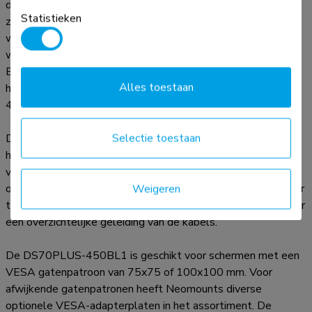
de veelzijdige kantel- (90°), roteer- (360°) en
Statistieken
zwenktechnologie (180°) kan de bureausteun aangepast
worden naar iedere gewenste kijkhoek en kan optimaal
worden geprofiteerd van de mogelijkheden van het scherm.
Bovendien beschikt de steun over gasgeveerde
Alles toestaan
hoogteverstelling (26,1-55 cm) en diepteverstelling (5,4-
49,7 cm) om de perfecte werkpositie te kunnen creëren.
Selectie toestaan
De DS70PLUS-450BL1 NEXT Core is voorzien van het
handige 180°-stopmechanisme, waarmee de steun veilig
versteld kan worden, zelfs wanneer deze dicht bij een muur
of scheidingspaneel is geplaatst zonder contact met de muur
Weigeren
te maken. Het slimme kabelmanagementsysteem zorgt voor
een overzichtelijke geleiding van de kabels.
De DS70PLUS-450BL1 is geschikt voor schermen met een
VESA gatenpatroon van 75x75 of 100x100 mm. Voor
afwijkende gatenpatronen heeft Neomounts diverse
optionele VESA-adapterplaten in het assortiment. De