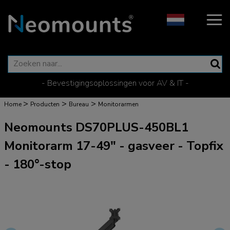
- Bevestigingsoplossingen voor AV & IT -
>
>
>
Home
Producten
Bureau
Monitorarmen
Neomounts DS70PLUS-450BL1
Monitorarm 17-49" - gasveer - Topfix
- 180°-stop