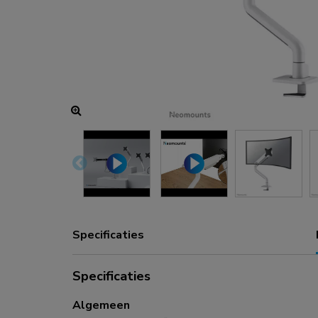
Oplaad- en stroomhubs
Accessoires
ACE gaming
NEXT serie
NERO serie
VOLT serie
Specificaties
Specificaties
Algemeen