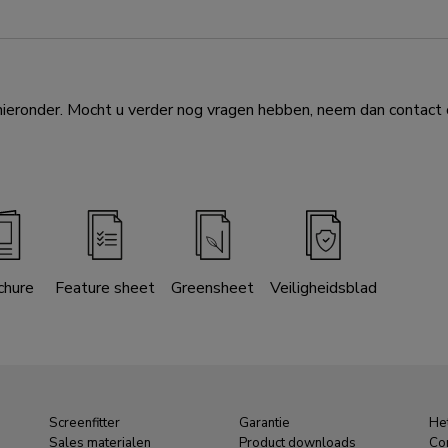
eronder. Mocht u verder nog vragen hebben, neem dan contact o
chure
Feature sheet
Greensheet
Veiligheidsblad
Screenfitter
Garantie
Het
Sales materialen
Product downloads
Co