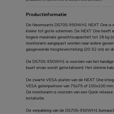
Productinformatie
De Neomounts DS70S-950WH1 NEXT One is een f
kleine tot grote schermen. De NEXT One heeft e
hogere maximale gewichtscapaciteit tot 18 kg (cu
monitorarm aangepast worden naar iedere gewens
gasgeveerde hoogteverstelling (20-52 cm) en die
De DS70S-950WH1 is voorzien van het handige 1
buurt ervan wordt geïnstalleerd. Het slimme kab
De zwarte VESA-platen van de NEXT One integre
VESA gatenpatroon van 75x75 of 100x100 mm. V
De monitorarm is voorzien van een Quick-releas
installatie.
De verpakking van de DS70S-950WH1 bureausteun