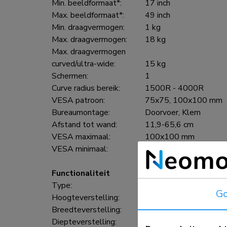
Min. beeldformaat*:
17 inch
Max. beeldformaat*:
49 inch
Min. draagvermogen:
1 kg
Max. draagvermogen:
18 kg
Max. draagvermogen
curved/ultra-wide:
15 kg
Schermen:
1
Curve radius bereik:
1500R - 4000R
VESA patroon:
75x75, 100x100 mm
Bureaumontage:
Doorvoer, Klem
Afstand tot wand:
11,9-65,6 cm
VESA maximaal:
100x100 mm
VESA minimaal:
75x75 mm
Functionaliteit
Type:
Full motion
Go
Hoogteverstelling:
20-52 cm
Breedteverstelling:
107,4 cm
Diepteverstelling:
8,8-62,5 cm