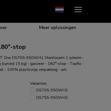
oer
Meer oplossingen
180°-stop
T One DS70S-950WH1 Monitorarm 1 scherm -
ie die opvalt
n voor de beste samenwerking
or specifieke behoeften
e voor elk scherm
 (curved 15 kg) - gasveer - 180°-stop - Topfix -
el - 100% plasticvrije verpakking - wit
Varianten:
DS70S-950WH2
gen voor elke situatie
DS75S-950WH2