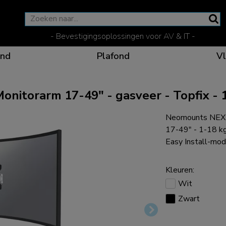
- Bevestigingsoplossingen voor AV & IT -
nd
Plafond
Vl
torarm 17-49" - gasveer - Topfix - 
Neomounts NEX
Effectieve communicat
Flexibele oplossinge
Speciale producten vo
De optimale kijkpositi
17-49" - 1-18 kg
Easy Install-mod
Kleuren:
Wit
Ergonomische oplossin
Zwart