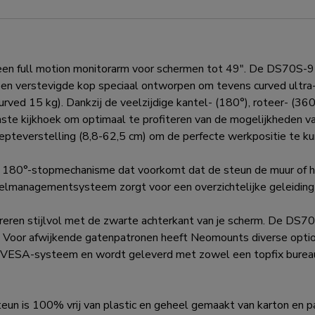
ull motion monitorarm voor schermen tot 49". De DS70S-950
en verstevigde kop speciaal ontworpen om tevens curved ultra
rved 15 kg). Dankzij de veelzijdige kantel- (180°), roteer- (3
te kijkhoek om optimaal te profiteren van de mogelijkheden va
pteverstelling (8,8-62,5 cm) om de perfecte werkpositie te ku
80°-stopmechanisme dat voorkomt dat de steun de muur of het
elmanagementsysteem zorgt voor een overzichtelijke geleiding
ren stijlvol met de zwarte achterkant van je scherm. De DS
oor afwijkende gatenpatronen heeft Neomounts diverse option
e VESA-systeem en wordt geleverd met zowel een topfix bureau
 is 100% vrij van plastic en geheel gemaakt van karton en p