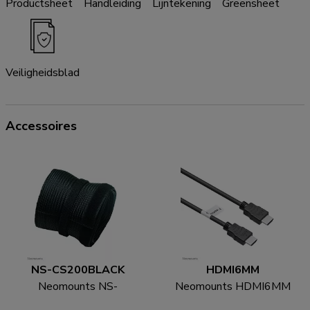
Productsheet
Handleiding
Lijntekening
Greensheet
Veiligheidsblad
Accessoires
NS-CS200BLACK
HDMI6MM
Neomounts NS-
Neomounts HDMI6MM
CS200BLACK Kabelsok
HDMI kabel - 1.8 meter