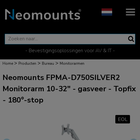
- Bevestigingsoplossingen voor AV & IT -
>
>
>
Home
Producten
Bureau
Monitorarmen
Neomounts FPMA-D750SILVER2
Monitorarm 10-32" - gasveer - Topfix
- 180°-stop
EOL