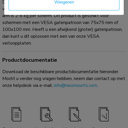
De FPMA-D750SILVER2 heeft 3 draaipunten en is geschikt
Weigeren
voor schermen t/m 32" (81 cm). Het draagvermogen van de
arm is 2-8 kg per scherm. Dit product is geschikt voor
schermen met een VESA gatenpatroon van 75x75 mm of
100x100 mm. Heeft u een afwijkend (groter) gatenpatroon,
dan kunt u dit oplossen met een van onze VESA
verloopplaten.
Productdocumentatie
Download de beschikbare productdocumentatie hieronder.
Mocht u verder nog vragen hebben, neem dan contact op met
onze helpdesk via e-mail:
info@neomounts.com
.