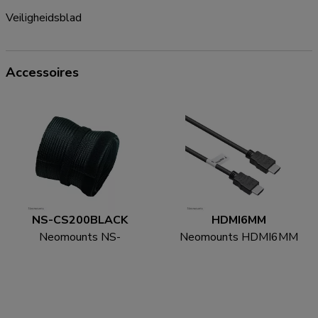
Veiligheidsblad
Accessoires
NS-CS200BLACK
HDMI6MM
Neomounts NS-
Neomounts HDMI6MM
CS200BLACK Kabelsok
HDMI kabel - 1.8 meter
- voor 8-10 kabels -
universeel