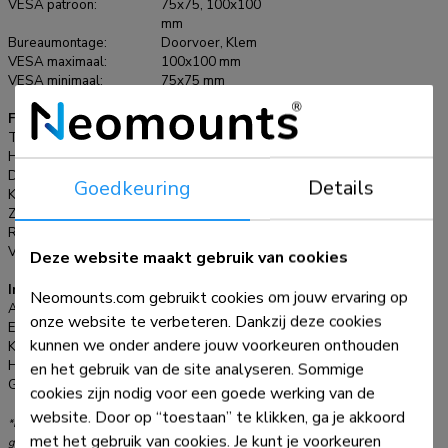
VESA patroon:
75x75, 100x100
is geschikt voor schermen t/m 27". Het draagvermogen van
mm
Bureaumontage:
Doorvoer, Klem
de arm is 8 kg per scherm. Dit product is geschikt voor
VESA maximaal:
100x100 mm
schermen met een VESA gatenpatroon van 75x75 mm of
VESA minimaal:
75x75 mm
100x100 mm. Heeft u een afwijkend (groter) gatenpatroon,
dan kunt u dit oplossen met een van onze VESA
Functionaliteit
Type:
Full motion, Kantelen, Roteren, Zwenken
verloopplaten.
Hoogteverstelling:
0-41,5 cm
Diepteverstelling:
0-41 cm
Goedkeuring
Details
Kantelen (graden):
90°
Zwenken (graden):
180°
Roteren (graden):
360°
Verstellingstype:
Manueel
Deze website maakt gebruik van cookies
Informatie
Neomounts.com gebruikt cookies om jouw ervaring op
Artikelnummer:
NM-D135BLACK
onze website te verbeteren. Dankzij deze cookies
EAN:
8717371445225
kunnen we onder andere jouw voorkeuren onthouden
Kleur:
Zwart
Hoofdmateriaal:
Staal
en het gebruik van de site analyseren. Sommige
Garantie:
5 jaar
cookies zijn nodig voor een goede werking van de
website. Door op “toestaan” te klikken, ga je akkoord
*NB. De vermelde inch-maten zijn slechts een indicatie, gecombineerd met het
met het gebruik van cookies. Je kunt je voorkeuren
gewicht en de VESA-maten. Het maximale gewicht en de VESA-maat zijn absolute