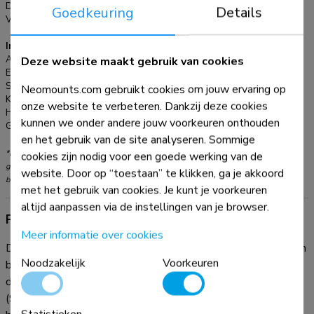
Diepte:
56,8 cm
Goedkeuring
Details
Verstellingstype:
Gasveer
Informatie
Deze website maakt gebruik van cookies
Artikelnummer:
DS70-450BL1
EAN:
8717371449469
Serie:
NEXT Core
Neomounts.com gebruikt cookies om jouw ervaring op
Kleur:
Zwart
onze website te verbeteren. Dankzij deze cookies
Hoofdmateriaal:
Staal
kunnen we onder andere jouw voorkeuren onthouden
Garantie:
5 jaar
en het gebruik van de site analyseren. Sommige
*NB. De vermelde inch-maten zijn slechts een indicatie, gecombineerd met het
cookies zijn nodig voor een goede werking van de
gewicht en de VESA-maten. Het maximale gewicht en de VESA-maat zijn absolute
website. Door op “toestaan” te klikken, ga je akkoord
beperkingen voor de producten en dienen niet te worden overschreden.
met het gebruik van cookies. Je kunt je voorkeuren
altijd aanpassen via de instellingen van je browser.
Productinformatie
Meer informatie over cookies
De Neomounts DS70-450BL1 NEXT Core is een full motion
Noodzakelijk
Voorkeuren
bureausteun voor een flat screen tot 42" met een maximaal
draagvermogen van 15 kg. Dankzij de veelzijdige kantel-
(90°), roteer- (360°) en zwenktechnologie (180°) kan de