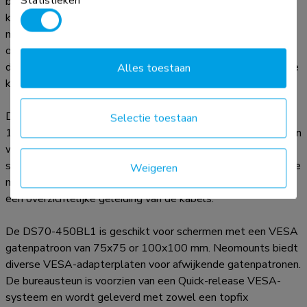
Statistieken
bureausteun aangepast worden naar iedere gewenste
kijkhoek en kan optimaal worden geprofiteerd van de
mogelijkheden van het scherm. Bovendien beschikt de steun
over gasgeveerde hoogteverstelling (26,1-55 cm) en
diepteverstelling (0-51,4 cm) om de perfecte werkpositie te
Alles toestaan
kunnen creëren.
De DS70-450BL1 NEXT Core is voorzien van het handige
Selectie toestaan
180°-stopmechanisme, waarmee de steun veilig versteld kan
worden, zelfs wanneer deze dicht bij een muur of
scheidingspaneel is geplaatst zonder contact met de muur te
Weigeren
maken. Het slimme kabelmanagementsysteem zorgt voor
een overzichtelijke geleiding van de kabels.
De DS70-450BL1 is geschikt voor schermen met een VESA
gatenpatroon van 75x75 or 100x100 mm. Neomounts biedt
diverse VESA-adapterplaten voor afwijkende gatenpatronen.
De bureausteun is voorzien van een Quick-release VESA-
systeem en wordt geleverd met zowel een topfix