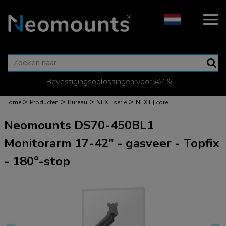
- Bevestigingsoplossingen voor AV & IT -
>
>
>
>
Home
Producten
Bureau
NEXT serie
NEXT | core
Neomounts DS70-450BL1
Monitorarm 17-42" - gasveer - Topfix
- 180°-stop