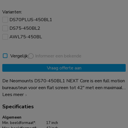
Varianten:
DS70PLUS-450BL1
DS75-450BL2
AWL75-450BL
Vergelijk
Informeer een bekende
Vraag offerte aan
De Neomounts DS70-450BL1 NEXT Core is een full motion
bureausteun voor een flat screen tot 42" met een maximaal
draagvermogen van 15 kg. Dankzij de veelzijdige kantel-
Lees meer
(90°), roteer- (360°) en zwenktechnologie (180°) kan de
Specificaties
bureausteun aangepast worden naar iedere gewenste
kijkhoek en kan optimaal worden geprofiteerd van de
Algemeen
mogelijkheden van het scherm. Bovendien beschikt de steun
Min. beeldformaat*:
17 inch