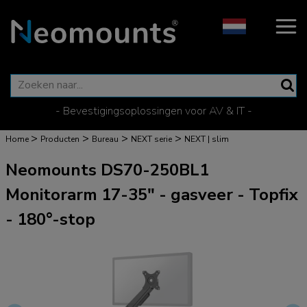
- Bevestigingsoplossingen voor AV & IT -
>
>
>
>
Home
Producten
Bureau
NEXT serie
NEXT | slim
Neomounts DS70-250BL1
Monitorarm 17-35" - gasveer - Topfix
- 180°-stop