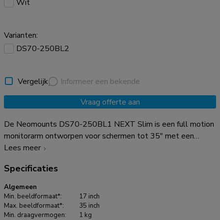
Wit
Varianten:
DS70-250BL2
Vergelijk
Informeer een bekende
Vraag offerte aan
De Neomounts DS70-250BL1 NEXT Slim is een full motion
monitorarm ontworpen voor schermen tot 35" met een
maximaal draagvermogen van 9 kg en geschikt voor zowel
Lees meer
flat screens en curved displays. De veelzijdige kantel- (90°),
Specificaties
roteer- (360°) en zwenktechnologie (180°) maakt naadloze
aanpassing aan elke gewenste kijkhoek mogelijk om de
Algemeen
functionaliteiten van het scherm volledig te optimaliseren.
Min. beeldformaat*:
17 inch
Dankzij de gasgeveerde hoogteverstelling (21,5-49,5 cm) en
Max. beeldformaat*:
35 inch
Min. draagvermogen:
1 kg
diepteverstelling (7-52,5 cm) kun je eenvoudig de