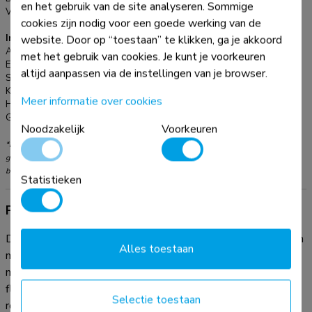
en het gebruik van de site analyseren. Sommige
Verstellingstype:
Gasveer
cookies zijn nodig voor een goede werking van de
Informatie
website. Door op “toestaan” te klikken, ga je akkoord
Artikelnummer:
DS70-250BL1
met het gebruik van cookies. Je kunt je voorkeuren
EAN:
8717371442927
altijd aanpassen via de instellingen van je browser.
Serie:
NEXT Slim
Kleur:
Zwart
Meer informatie over cookies
Hoofdmateriaal:
Aluminium
Garantie:
5 jaar
Noodzakelijk
Voorkeuren
*NB. De vermelde inch-maten zijn slechts een indicatie, gecombineerd met het
gewicht en de VESA-maten. Het maximale gewicht en de VESA-maat zijn absolute
beperkingen voor de producten en dienen niet te worden overschreden.
Statistieken
Productinformatie
De Neomounts DS70-250BL1 NEXT Slim is een full motion
Alles toestaan
monitorarm ontworpen voor schermen tot 35" met een
maximaal draagvermogen van 9 kg en geschikt voor zowel
flat screens en curved displays. De veelzijdige kantel- (90°),
Selectie toestaan
roteer- (360°) en zwenktechnologie (180°) maakt naadloze