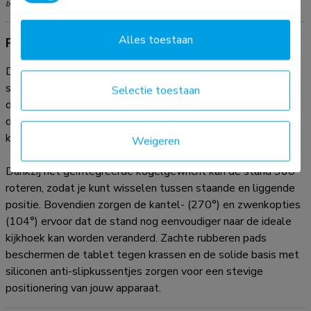
beperkingen voor de producten en dienen niet te worden overschreden.
Alles toestaan
Productinformatie
De Neomounts DS15-550BL1 is een universele tablet
stand voor tablets van 4,7" tot 12,9" met een
Selectie toestaan
draagvermogen van 1 kg. De tablet stand heeft 3
draaipunten en is ideaal voor handsfree videobellen, een film
kijken of een game spelen.
Weigeren
Dankzij het geïntegreerde kogelgewricht kan de stand 360°
roteren, zodat je kunt wisselen tussen staande en liggende
positie. Bovendien zorgen de kantel- (270°) en zwenkopties
(104°) ervoor dat de stand nog eenvoudiger naar de ideale
kijkhoek kan worden veranderd. Zachte rubberen pads
beschermen de tablet tegen krassen en de solide basis met
siliconen anti-slipkussentjes zorgen voor een stevige
positionering van jouw apparaat.