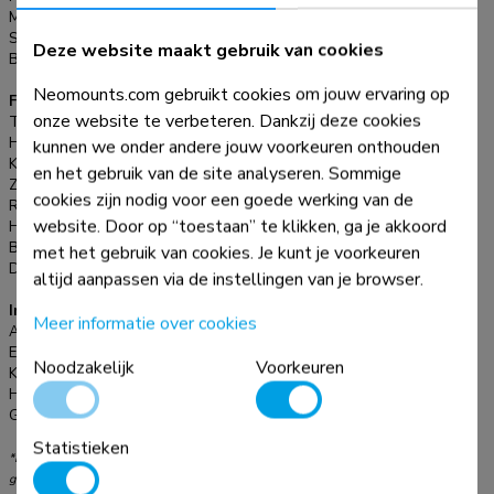
de stand nog eenvoudiger naar de ideale kijkhoek kan worden
Max. draagvermogen:
1 kg
veranderd. Zachte rubberen pads beschermen de tablet
Schermen:
1
Deze website maakt gebruik van cookies
tegen krassen en de solide basis met siliconen anti-
Bureaumontage:
Voet
slipkussentjes zorgen voor een stevige positionering van
Neomounts.com gebruikt cookies om jouw ervaring op
Functionaliteit
jouw apparaat.
onze website te verbeteren. Dankzij deze cookies
Type:
Kantelen, Roteren, Zwenken
Hoogteverstelling:
0-47 cm
kunnen we onder andere jouw voorkeuren onthouden
Kantelen (graden):
270°
en het gebruik van de site analyseren. Sommige
Zwenken (graden):
104°
cookies zijn nodig voor een goede werking van de
Roteren (graden):
360°
website. Door op “toestaan” te klikken, ga je akkoord
Hoogte:
47 cm
Breedte:
16 cm
met het gebruik van cookies. Je kunt je voorkeuren
Diepte:
16 cm
altijd aanpassen via de instellingen van je browser.
Informatie
Meer informatie over cookies
Artikelnummer:
DS15-550BL1
EAN:
8717371448929
Noodzakelijk
Voorkeuren
Kleur:
Zwart
Hoofdmateriaal:
Staal
Garantie:
5 jaar
Statistieken
*NB. De vermelde inch-maten zijn slechts een indicatie, gecombineerd met het
gewicht en de VESA-maten. Het maximale gewicht en de VESA-maat zijn absolute