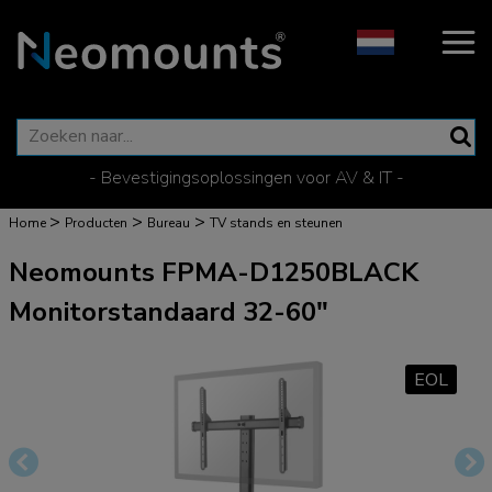
- Bevestigingsoplossingen voor AV & IT -
>
>
>
Home
Producten
Bureau
TV stands en steunen
Neomounts FPMA-D1250BLACK
Monitorstandaard 32-60"
EOL