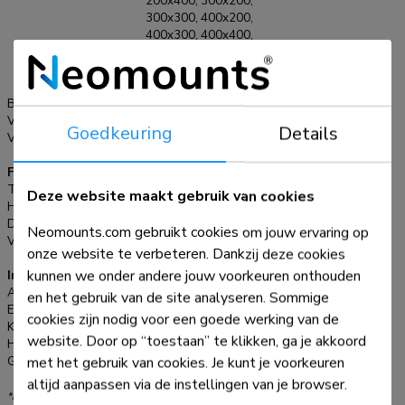
200x400, 300x200,
300x300, 400x200,
400x300, 400x400,
400x600, 600x200,
600x300, 600x400
mm
Bureaumontage:
Voet
VESA maximaal:
600x400 mm
Goedkeuring
Details
VESA minimaal:
200x200 mm
Functionaliteit
Type:
Vlak
Deze website maakt gebruik van cookies
Hoogteverstelling:
57,5-71,5 cm
Diepteverstelling:
19 cm
Neomounts.com gebruikt cookies om jouw ervaring op
Verstellingstype:
Manueel
onze website te verbeteren. Dankzij deze cookies
kunnen we onder andere jouw voorkeuren onthouden
Informatie
Artikelnummer:
FPMA-D1250BLACK
en het gebruik van de site analyseren. Sommige
EAN:
8717371445515
cookies zijn nodig voor een goede werking van de
Kleur:
Zwart
website. Door op “toestaan” te klikken, ga je akkoord
Hoofdmateriaal:
Staal
met het gebruik van cookies. Je kunt je voorkeuren
Garantie:
5 jaar
altijd aanpassen via de instellingen van je browser.
*NB. De vermelde inch-maten zijn slechts een indicatie, gecombineerd met het