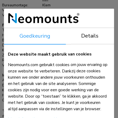
mm
van de arm is 8 kg per scherm. Dit product is geschikt voor
Bureaumontage:
Klem
schermen met een VESA gatenpatroon van 75x75 mm of
VESA maximaal:
100x100 mm
100x100 mm. Heeft u een afwijkend (groter) gatenpatroon,
VESA minimaal:
75x75 mm
dan kunt u dit oplossen met een van onze VESA
Functionaliteit
verloopplaten.
Type:
Full motion, Kantelen, Roteren, Zwenken
Goedkeuring
Details
Hoogteverstelling:
22-70 cm
Breedteverstelling:
52-83 cm
Diepteverstelling:
15 cm
Kantelen (graden):
180°
Deze website maakt gebruik van cookies
Zwenken (graden):
180°
Roteren (graden):
360°
Neomounts.com gebruikt cookies om jouw ervaring op
Verstellingstype:
Manueel
onze website te verbeteren. Dankzij deze cookies
Informatie
kunnen we onder andere jouw voorkeuren onthouden
Artikelnummer:
FPMA-D700D4
en het gebruik van de site analyseren. Sommige
EAN:
8717371442491
cookies zijn nodig voor een goede werking van de
Kleur:
Zwart
Hoofdmateriaal:
Staal
website. Door op “toestaan” te klikken, ga je akkoord
Garantie:
5 jaar
met het gebruik van cookies. Je kunt je voorkeuren
altijd aanpassen via de instellingen van je browser.
*NB. De vermelde inch-maten zijn slechts een indicatie, gecombineerd met het
gewicht en de VESA-maten. Het maximale gewicht en de VESA-maat zijn absolute