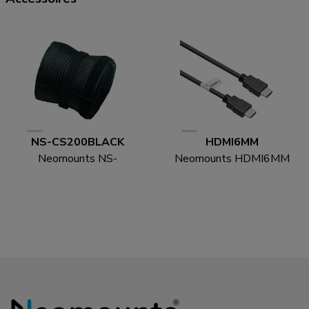
NS-CS200BLACK
HDMI6MM
Neomounts NS-
Neomounts HDMI6MM
CS200BLACK Kabelsok
HDMI kabel - 1.8 meter
- voor 8-10 kabels -
universeel