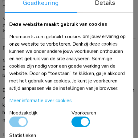
Hoofdmateriaal:
Staal
Goedkeuring
Details
Garantie:
5 jaar
*NB. De vermelde inch-maten zijn slechts een indicatie, gecombineerd met het
Deze website maakt gebruik van cookies
gewicht en de VESA-maten. Het maximale gewicht en de VESA-maat zijn absolute
beperkingen voor de producten en dienen niet te worden overschreden.
Neomounts.com gebruikt cookies om jouw ervaring op
onze website te verbeteren. Dankzij deze cookies
Productinformatie
kunnen we onder andere jouw voorkeuren onthouden
en het gebruik van de site analyseren. Sommige
Met deze Neomounts monitorarm, model NM-
cookies zijn nodig voor een goede werking van de
D775BLACKPLUS, bevestigt u een curved monitor aan het
website. Door op “toestaan” te klikken, ga je akkoord
bureau via een top-fix bureauklem of -doorvoer.
met het gebruik van cookies. Je kunt je voorkeuren
altijd aanpassen via de instellingen van je browser.
De NM-D775BLACKPLUS steunen zijn specifiek ontworpen
voor curved-monitors. Ze zijn voorzien van een verstevigde
Meer informatie over cookies
kop voor curved- en ultrawide-schermen en kunnen een
hogere totale capaciteit tot 49" dragen en een maximaal
Noodzakelijk
Voorkeuren
gewicht van 18 kg.
Dankzij de unieke kantel- (180°), roteer- (360°) en
Statistieken