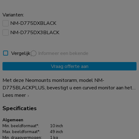
Varianten:
NM-D775DXBLACK
NM-D775DX3BLACK
Vergelijk
Informeer een bekende
Vraag offerte aan
Met deze Neomounts monitorarm, model NM-
D775BLACKPLUS, bevestigt u een curved monitor aan het
bureau via een top-fix bureauklem of -doorvoer. De NM-
Lees meer
D775BLACKPLUS steunen zijn specifiek ontworpen voor
Specificaties
curved-monitors. Ze zijn voorzien van een verstevigde kop
voor curved- en ultrawide-schermen en kunnen een hogere
Algemeen
totale capaciteit tot 49" dragen en een maximaal gewicht
Min. beeldformaat*:
10 inch
van 18 kg. Dankzij de unieke kantel- (180°), roteer- (360°)
Max. beeldformaat*:
49 inch
Min. draagvermogen:
1 kg