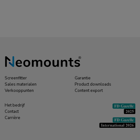
CPU100BLACK CPU
houder - draaibaar - max
10 kg - universeel
Screenfitter
Garantie
Sales materialen
Product downloads
Verkooppunten
Content export
Het bedrijf
Contact
Carrière