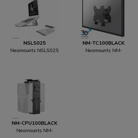
NSLS025
NM-TC100BLACK
Neomounts NSLS025
Neomounts NM-
Laptopstandaard 10-
TC100BLACK Mini PC
17" - universeel
houder - max 5 kg -
universeel
NM-CPU100BLACK
Neomounts NM-