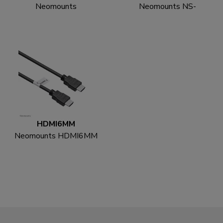
Neomounts
Neomounts NS-
THINCLIENT-01 Mini
CS200BLACK Kabelsok
PC houder - max 3 kg -
- voor 8-10 kabels -
universeel
universeel
HDMI6MM
Neomounts HDMI6MM
HDMI kabel - 1.8 meter