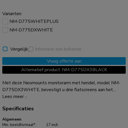
Varianten:
NM-D775WHITEPLUS
NM-D775DXWHITE
Vergelijk
Informeer een bekende
Vraag offerte aan
Alternatief product: NM-D775DX3BLACK
Met deze Neomounts monitorarm met hendel, model NM-
D775DX3WHITE, bevestigt u drie flatscreens aan het
bureau via een bureauklem. Door gebruik te maken van een
Lees meer
monitorarm profiteert u optimaal van de mogelijkheden van
Specificaties
uw monitor. De monitorarm is eenvoudig in hoogte en diepte
te verstellen. Tevens kunt u het scherm kantelen, zwenken
Algemeen
en roteren. Hierdoor creëert u de ideale ergonomische
Min. beeldformaat*:
17 inch