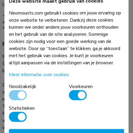
Deze website maakt gebruik van cookies
Garantie:
5 jaar
Neomounts.com gebruikt cookies om jouw ervaring op
*NB. De vermelde inch-maten zijn slechts een indicatie, gecombineerd met het
onze website te verbeteren. Dankzij deze cookies
gewicht en de VESA-maten. Het maximale gewicht en de VESA-maat zijn absolute
kunnen we onder andere jouw voorkeuren onthouden
beperkingen voor de producten en dienen niet te worden overschreden.
en het gebruik van de site analyseren. Sommige
cookies zijn nodig voor een goede werking van de
Productinformatie
website. Door op “toestaan” te klikken, ga je akkoord
met het gebruik van cookies. Je kunt je voorkeuren
Met deze Neomounts monitorarm met hendel, model NM-
altijd aanpassen via de instellingen van je browser.
D775DX3WHITE, bevestigt u drie flatscreens aan het
bureau via een bureauklem.
Meer informatie over cookies
Door gebruik te maken van een monitorarm profiteert u
Noodzakelijk
Voorkeuren
optimaal van de mogelijkheden van uw monitor. De
monitorarm is eenvoudig in hoogte en diepte te verstellen.
Tevens kunt u het scherm kantelen, zwenken en roteren.
Statistieken
Hierdoor creëert u de ideale ergonomische werkhouding. Dit
verkleint de kans op nek- en rugklachten. Kabels zijn netjes
weg te werken aan de onderzijde van de horizontale arm. De