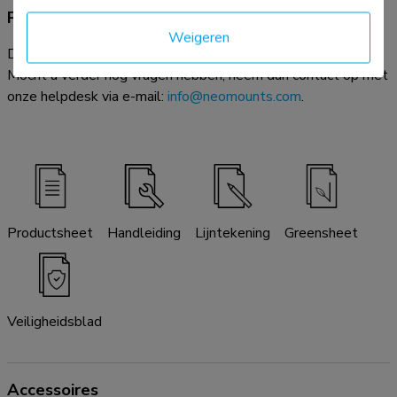
Productdocumentatie
Weigeren
Download de beschikbare productdocumentatie hieronder.
Mocht u verder nog vragen hebben, neem dan contact op met
onze helpdesk via e-mail:
info@neomounts.com
.
Productsheet
Handleiding
Lijntekening
Greensheet
Veiligheidsblad
Accessoires