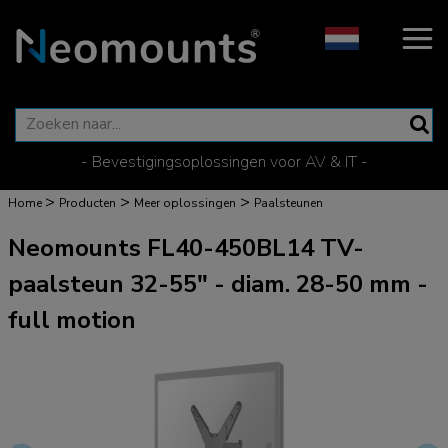
- Bevestigingsoplossingen voor AV & IT -
>
>
>
Home
Producten
Meer oplossingen
Paalsteunen
Neomounts FL40-450BL14 TV-
paalsteun 32-55" - diam. 28-50 mm -
full motion