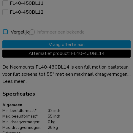
FL40-450BL11
FL40-450BL12
Vergelijk
Informeer een bekende
Vraag offerte aan
Alternatief product: FL40-430BL14
De Neomounts FL40-430BL14 is een full motion paalsteun
voor flat screens tot 55" met een maximaal draagvermogen
van 25 kg. De veelzijdige technologie kantel- (25°) en
Lees meer
zwenktechnologie (180°) maakt het mogelijk om de
Specificaties
optimale kijkhoek te creëren. Voor de perfecte installatie is
niveauverstelling beschikbaar. De FL40-430BL14 heeft een
Algemeen
diepte van 7,6-32,2 cm en is geschikt voor schermen met
Min. beeldformaat*:
32 inch
VESA gatenpatroon 75x75 tot 400x400 mm. De steun is
Max. beeldformaat*:
55 inch
Min. draagvermogen:
0 kg
voorzien van een kabelmanagementsysteem, zodat
Max. draagvermogen:
25 kg
eventuele losse kabels vastgezet en geleid kunnen worden.