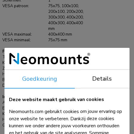
Schermen:
1
VESA patroon:
75x75, 100x100,
200x100, 200x200,
300x300, 400x200,
400x300, 400x400
mm
VESA maximaal:
400x400 mm
VESA minimaal:
75x75 mm
Functionaliteit
Type:
Full motion, Kantelen, Roteren, Zwenken
Kantelen (graden):
+10°, -15°
Zwenken (graden):
180°
Hoogte:
45 cm
Goedkeuring
Details
Breedte:
45 cm
Diepte:
32,2 cm
Informatie
Deze website maakt gebruik van cookies
Artikelnummer:
FL40-450BL14
EAN:
8717371449032
Neomounts.com gebruikt cookies om jouw ervaring op
Kleur:
Zwart
onze website te verbeteren. Dankzij deze cookies
Hoofdmateriaal:
Staal
kunnen we onder andere jouw voorkeuren onthouden
Garantie:
5 jaar
en het gebruik van de site analyseren. Sommige