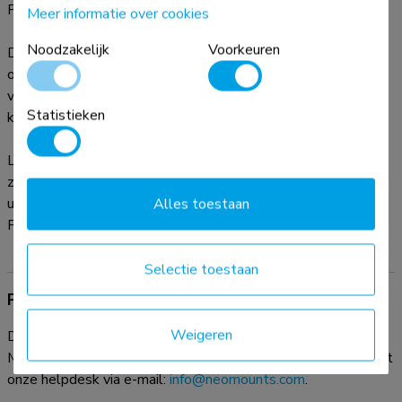
PLASMA-C100.
Meer informatie over cookies
Noodzakelijk
Voorkeuren
Deze buis dient u additioneel te bestellen en vervangt de
originele (onderste) buis van de plafondsteun. De diameter
van de buis is 5 cm waardoor kabels netjes in de kolom
Statistieken
kunnen worden weggewerkt.
Let op: omdat de PLASMA-C100 over 2 buizen beschikt
zult u hiervoor ook 2 verlengbuizen moeten bestellen indien
u deze wilt verlengen. Voor de modellen FPMA-C200 &
Alles toestaan
FPMA-C400SILVER heeft u aan 1 verlengbuis genoeg.
Selectie toestaan
Productdocumentatie
Weigeren
Download de beschikbare productdocumentatie hieronder.
Mocht u verder nog vragen hebben, neem dan contact op met
onze helpdesk via e-mail:
info@neomounts.com
.