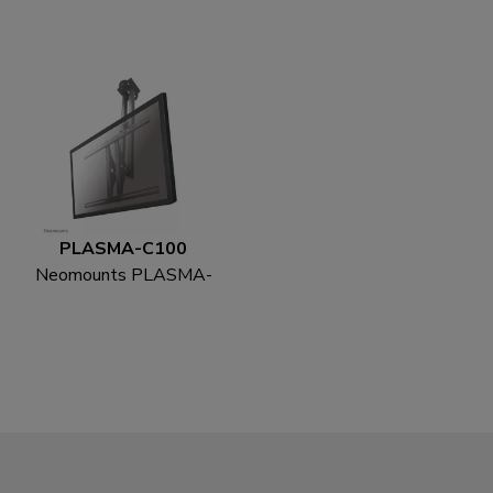
C200 Monitor/TV-
C400SILVER
beugel plafond 10-40" -
Monitor/TV-beugel
h 64-104 cm
plafond 32-60" - h 64-
104 cm
PLASMA-C100
Neomounts PLASMA-
C100 Monitor/TV-
beugel plafond 37-75" -
h 67-107 cm