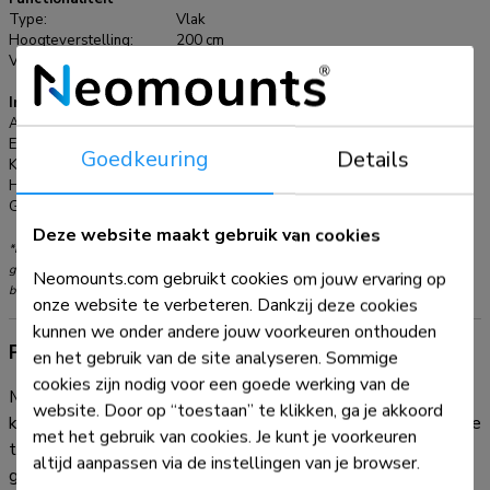
verlengen. Voor de modellen FPMA-C200 & FPMA-
Type:
Vlak
Hoogteverstelling:
200 cm
C400SILVER heeft u aan 1 verlengbuis genoeg.
Verstellingstype:
Manueel
Informatie
Artikelnummer:
FPMA-CP200
EAN:
8717371441944
Goedkeuring
Details
Kleur:
Zilver
Hoofdmateriaal:
Staal
Garantie:
5 jaar
Deze website maakt gebruik van cookies
*NB. De vermelde inch-maten zijn slechts een indicatie, gecombineerd met het
gewicht en de VESA-maten. Het maximale gewicht en de VESA-maat zijn absolute
Neomounts.com gebruikt cookies om jouw ervaring op
beperkingen voor de producten en dienen niet te worden overschreden.
onze website te verbeteren. Dankzij deze cookies
kunnen we onder andere jouw voorkeuren onthouden
Productinformatie
en het gebruik van de site analyseren. Sommige
cookies zijn nodig voor een goede werking van de
Met deze Neomounts verlengbuis, model FPMA-CP200,
website. Door op “toestaan” te klikken, ga je akkoord
kunt u de afstand van het plafond tot een flatscreen televisie
met het gebruik van cookies. Je kunt je voorkeuren
tot maximaal 254 cm verlengen. Deze verlengbuis is
altijd aanpassen via de instellingen van je browser.
geschikt voor de FPMA-C200, FPMA-C400SILVER en