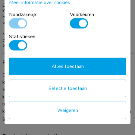
Meer informatie over cookies
EAN:
8721246340164
Kleur:
Zwart
Noodzakelijk
Voorkeuren
Hoofdmateriaal:
Kunststof
Garantie:
5 jaar
*NB. De vermelde inch-maten zijn slechts een indicatie, gecombineerd met het
Statistieken
gewicht en de VESA-maten. Het maximale gewicht en de VESA-maat zijn absolute
beperkingen voor de producten en dienen niet te worden overschreden.
Productinformatie
Alles toestaan
Organiseer je kabels met de praktische ADS06-140BL
kabelspiraal. Deze flexibele kabelmanagement spiraal, met
Selectie toestaan
een diameter van Ø15 mm, biedt plaats aan drie kabels en
kan op elke gewenste lengte worden afgeknipt. Met de
meegeleverde kabelgeleider-clip kun je je kabels snel in de
Weigeren
kabelspiraal toevoegen en ordenen. Zorg voor een schone en
georganiseerde werkplek met je kabels netjes uit het zicht.