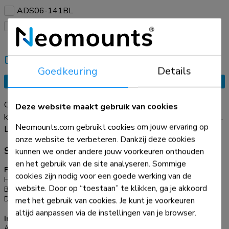
ADS06-141BL
ADS06-142BL
Vergelijk
Informeer een bekende
Goedkeuring
Details
Vraag offerte aan
Organiseer je kabels met de praktische ADS06-140BL
Deze website maakt gebruik van cookies
kabelspiraal. Deze flexibele kabelmanagement spiraal, met
Neomounts.com gebruikt cookies om jouw ervaring op
een diameter van Ø15 mm, biedt plaats aan drie kabels en
Lees meer
onze website te verbeteren. Dankzij deze cookies
kan op elke gewenste lengte worden afgeknipt. Met de
Specificaties
kunnen we onder andere jouw voorkeuren onthouden
meegeleverde kabelgeleider-clip kun je je kabels snel in de
en het gebruik van de site analyseren. Sommige
kabelspiraal toevoegen en ordenen. Zorg voor een schone en
Functionaliteit
cookies zijn nodig voor een goede werking van de
georganiseerde werkplek met je kabels netjes uit het zicht.
Hoogte:
200 cm
website. Door op “toestaan” te klikken, ga je akkoord
Breedte:
1,5 cm
Diepte:
1,5 cm
met het gebruik van cookies. Je kunt je voorkeuren
altijd aanpassen via de instellingen van je browser.
Informatie
Artikelnummer:
ADS06-140BL