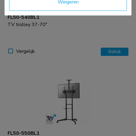
Weigeren
FL50-540BL1
TV trolley 37-70"
Vergelijk
Bekijk
FL50-550BL1