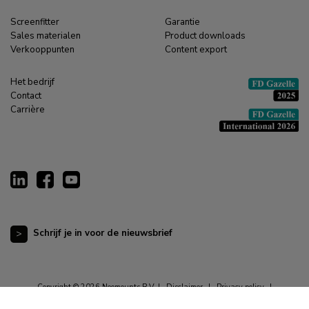
Screenfitter
Garantie
Sales materialen
Product downloads
Verkooppunten
Content export
Het bedrijf
Contact
Carrière
Schrijf je in voor de nieuwsbrief
Copyright © 2026 Neomounts B.V. |
Disclaimer
|
Privacy policy
|