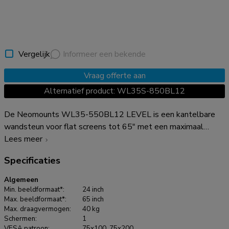
Vergelijk
Informeer een bekende
Vraag offerte aan
Alternatief product: WL35S-850BL12
De Neomounts WL35-550BL12 LEVEL is een kantelbare
wandsteun voor flat screens tot 65" met een maximaal
draagvermogen van 40 kg. Door de veelzijdige
Lees meer
kanteltechnologie (12°) creëer je de optimale kijkhoek. De
Specificaties
LEVEL-550 wandsteun heeft een diepte van 3,3 cm en is
geschikt voor schermen met VESA gatenpatroon 75x75 tot
Algemeen
200x200 mm. De WL35-550BL12 is voorzien van een
Min. beeldformaat*:
24 inch
handig magnetisch pull & release systeem, waarmee je de tv
Max. beeldformaat*:
65 inch
Max. draagvermogen:
40 kg
in een oogwenk kunt bevestigen en op een veilige en solide
Schermen:
1
manier kunt vastzetten. Nadien kunnen de pull & release
VESA patroon:
75x100, 75x200,