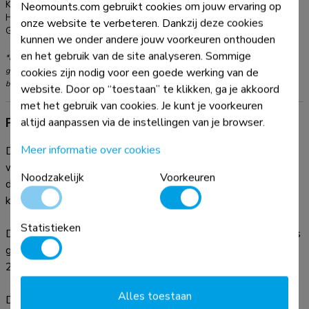
Kleur:
Zwart
Neomounts.com gebruikt cookies om jouw ervaring op
Hoofdmateriaal:
Staal
onze website te verbeteren. Dankzij deze cookies
Garantie:
5 jaar
kunnen we onder andere jouw voorkeuren onthouden
en het gebruik van de site analyseren. Sommige
*NB. De vermelde inch-maten zijn slechts een indicatie, gecombineerd met het
cookies zijn nodig voor een goede werking van de
gewicht en de VESA-maten. Het maximale gewicht en de VESA-maat zijn absolute
beperkingen voor de producten en dienen niet te worden overschreden.
website. Door op “toestaan” te klikken, ga je akkoord
met het gebruik van cookies. Je kunt je voorkeuren
Productinformatie
altijd aanpassen via de instellingen van je browser.
Meer informatie over cookies
De Neomounts WL35-550BL12 LEVEL is een kantelbare
wandsteun voor flat screens tot 65" met een maximaal
Noodzakelijk
Voorkeuren
draagvermogen van 40 kg. Door de veelzijdige
kanteltechnologie (12°) creëer je de optimale kijkhoek.
Statistieken
De LEVEL-550 wandsteun heeft een diepte van 3,3 cm en is
geschikt voor schermen met VESA gatenpatroon 75x75 tot
200x200 mm.
Alles toestaan
De WL35-550BL12 is voorzien van een handig magnetisch