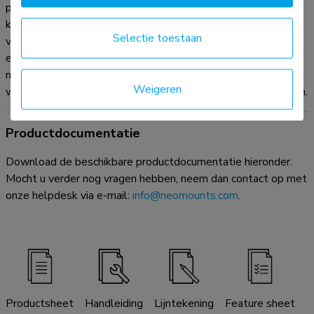
pull & release systeem, waarmee je de tv in een oogwenk
kunt bevestigen en op een veilige en solide manier kunt
Selectie toestaan
vastzetten. Nadien kunnen de pull & release touwtjes
eenvoudig weggeborgen worden achter het scherm door de
magneet op de steun vast te klikken. De geïntegreerde
Weigeren
waterpas zorgt voor een eenvoudige installatie van de steun.
Productdocumentatie
Download de beschikbare productdocumentatie hieronder.
Mocht u verder nog vragen hebben, neem dan contact op met
onze helpdesk via e-mail:
info@neomounts.com
.
Productsheet
Handleiding
Lijntekening
Feature sheet