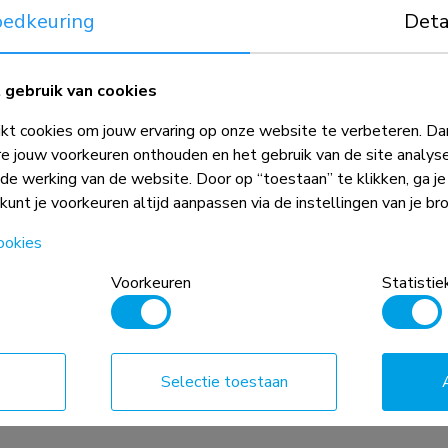
 1-3 kabels -
Kabelspiraal - voor 1-3 kabels -
edkeuring
Deta
universeel
gebruik van cookies
Vergelijk
Bekijk
Bekijk
t cookies om jouw ervaring op onze website te verbeteren. Dan
e jouw voorkeuren onthouden en het gebruik van de site analys
ede werking van de website. Door op “toestaan” te klikken, ga j
 kunt je voorkeuren altijd aanpassen via de instellingen van je br
ookies
Voorkeuren
Statistie
ADS06-142BL
Selectie toestaan
 1-4 kabels -
Kabelspiraal - voor 1-5 kabels -
universeel