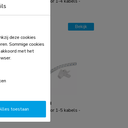
Kabelspiraal - voor 1-4 kabels -
ils
universeel
Vergelijk
Bekijk
kzij deze cookies
eren. Sommige cookies
e akkoord met het
owser.
ken
ADS06-142WH
Alles toestaan
Kabelspiraal - voor 1-5 kabels -
universeel