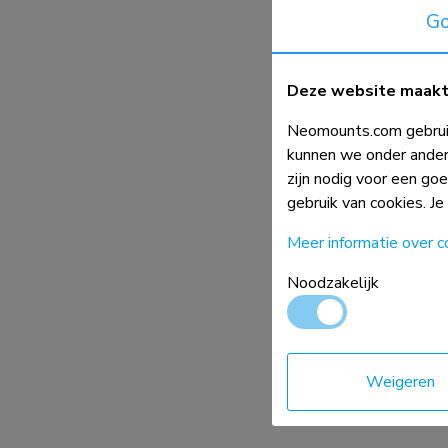
Kabelspiraal - voor
Go
Oplaad- en stroomhubs
universeel
Accessoires
ACE gaming
Deze website maakt 
Vergelijk
NEXT serie
Neomounts.com gebruik
NERO serie
kunnen we onder ander
VOLT serie
zijn nodig voor een go
gebruik van cookies. Je
Meer informatie over c
Noodzakelijk
ADS06-141WH
Weigeren
Kabelspiraal - voor
universeel