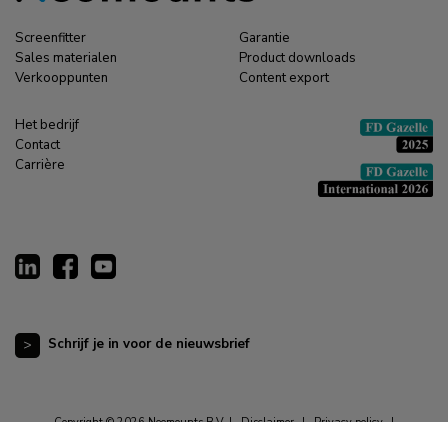
Screenfitter
Garantie
Sales materialen
Product downloads
Verkooppunten
Content export
Het bedrijf
Contact
Carrière
Schrijf je in voor de nieuwsbrief
Copyright © 2026 Neomounts B.V. |
Disclaimer
|
Privacy policy
|