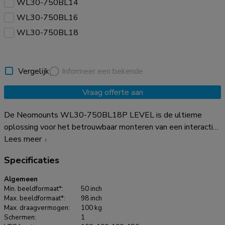
WL30-750BL14
WL30-750BL16
WL30-750BL18
Vergelijk
Informeer een bekende
Vraag offerte aan
De Neomounts WL30-750BL18P LEVEL is de ultieme
oplossing voor het betrouwbaar monteren van een interactief
of zwaargewicht portrait beeldscherm tot 98" met een
Lees meer
maximale capaciteit van 100 kg. Deze heavy-duty
Specificaties
wandbeugel heeft een hoog profiel wandplaat, is gemaakt
voor optimale stabiliteit en precisie, en garandeert veilige
Algemeen
bevestiging van het display, zelfs op oneffen
Min. beeldformaat*:
50 inch
muuroppervlakken. De wandsteun is speciaal ontworpen voor
Max. beeldformaat*:
98 inch
Max. draagvermogen:
100 kg
de meest solide en stabiele touchscreen-ervaring De
Schermen:
1
beugels van de WL30-750BL18P zijn voorzien van in diepte