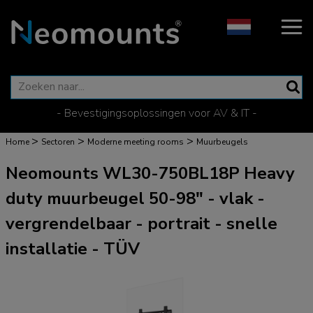
- Bevestigingsoplossingen voor AV & IT -
>
>
>
Home
Sectoren
Moderne meeting rooms
Muurbeugels
Neomounts WL30-750BL18P Heavy
duty muurbeugel 50-98" - vlak -
vergrendelbaar - portrait - snelle
installatie - TÜV