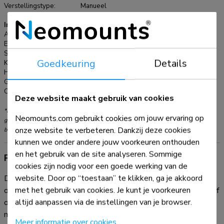
praktisch pull & release-systeem, waarmee je het scherm
Verstellingstype:
Manueel
snel en veilig kunt bevestigen en losmaken. Het is mogelijk
Informatie
om de beugels te vergrendelen met een hangslot (niet
Artikelnummer:
WL30-750BL18P
meegeleverd) voor extra schermbeveiliging. Voor eenvoudige
EAN:
8717371443290
en effectieve opslag kan een optioneel verkrijgbaar AV-rek
Serie:
LEVEL 750
Goedkeuring
Details
worden geïnstalleerd aan de linker- of rechterkant van de
Kleur:
Zwart
Hoofdmateriaal:
Staal
beugel.
Garantie:
5 jaar
Certificering:
TÜV
Deze website maakt gebruik van cookies
*NB. De vermelde inch-maten zijn slechts een indicatie, gecombineerd met het
Neomounts.com gebruikt cookies om jouw ervaring op
gewicht en de VESA-maten. Het maximale gewicht en de VESA-maat zijn absolute
onze website te verbeteren. Dankzij deze cookies
beperkingen voor de producten en dienen niet te worden overschreden.
kunnen we onder andere jouw voorkeuren onthouden
en het gebruik van de site analyseren. Sommige
Productinformatie
cookies zijn nodig voor een goede werking van de
website. Door op “toestaan” te klikken, ga je akkoord
De Neomounts WL30-750BL18P LEVEL is de ultieme
met het gebruik van cookies. Je kunt je voorkeuren
oplossing voor het betrouwbaar monteren van een interactief
altijd aanpassen via de instellingen van je browser.
of zwaargewicht portrait beeldscherm tot 98" met een
maximale capaciteit van 100 kg. Deze heavy-duty
Meer informatie over cookies