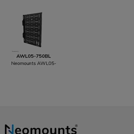
AWL05-750BL
Neomounts AWL05-
750BL AV hardware rek
- universeel