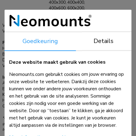
400x300, 400x400,
400x600, 600x200,
600x300, 600x400
mm
VESA maximaal:
600x400 mm
VESA minimaal:
200x200 mm
Goedkeuring
Details
Functionaliteit
Hoogteverstelling:
138 cm
Breedteverstelling:
80 cm
Diepteverstelling:
50 cm
Deze website maakt gebruik van cookies
Verstellingstype:
Manueel
Neomounts.com gebruikt cookies om jouw ervaring op
Informatie
onze website te verbeteren. Dankzij deze cookies
Artikelnummer:
NM-M1000WHITE
kunnen we onder andere jouw voorkeuren onthouden
EAN:
8717371447397
Kleur:
Wit
en het gebruik van de site analyseren. Sommige
Hoofdmateriaal:
Staal
cookies zijn nodig voor een goede werking van de
Garantie:
5 jaar
website. Door op “toestaan” te klikken, ga je akkoord
met het gebruik van cookies. Je kunt je voorkeuren
*NB. De vermelde inch-maten zijn slechts een indicatie, gecombineerd met het
gewicht en de VESA-maten. Het maximale gewicht en de VESA-maat zijn absolute
altijd aanpassen via de instellingen van je browser.
beperkingen voor de producten en dienen niet te worden overschreden.