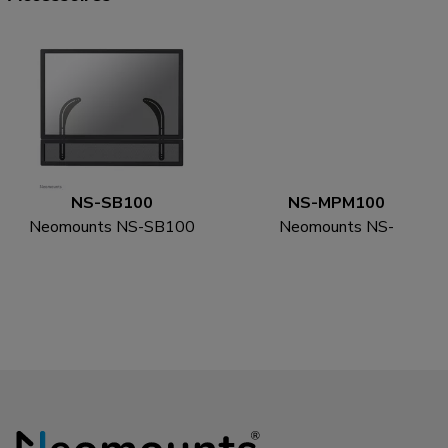
NS-SB100
NS-MPM100
Neomounts NS-SB100
Neomounts NS-
Sonos soundbar houder -
MPM100 Mediaspeler
max 15 kg -
houder - universeel
schermmontage