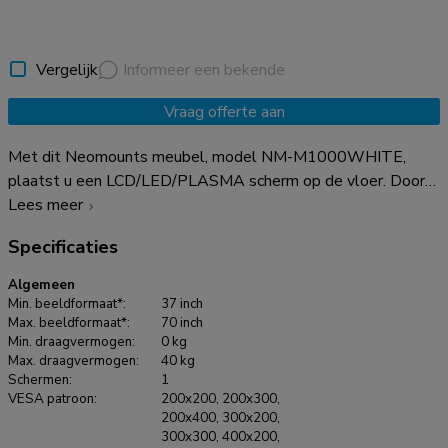
Vergelijk
Informeer een bekende
Vraag offerte aan
Met dit Neomounts meubel, model NM-M1000WHITE,
plaatst u een LCD/LED/PLASMA scherm op de vloer. Door
gebruik te maken van een vloerstandaard profiteert u
Lees meer
optimaal van de mogelijkheden van uw scherm. Kabels zijn
Specificaties
netjes weg te werken langs de poten. De NM-
M1000WHITE heeft een moderne uitstraling en is geschikt
Algemeen
voor schermen t/m 70" (178 cm). Het draagvermogen van
Min. beeldformaat*:
37 inch
deze standaard is 40 kg. De steun is geschikt voor schermen
Max. beeldformaat*:
70 inch
Min. draagvermogen:
0 kg
met een VESA gatenpatroon van 200x200 mm t/m
Max. draagvermogen:
40 kg
600x400 mm. Deze vloerstandaard wordt geleverd inclusief
Schermen:
1
installatiemateriaal.
VESA patroon:
200x200, 200x300,
200x400, 300x200,
300x300, 400x200,