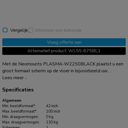
Vergelijk
Informeer een bekende
Vraag offerte aan
Alternatief product: WL55-875BL1
Met de Neomounts PLASMA-W2250BLACK plaatst u een
groot formaat scherm op de vloer in bijvoorbeeld uw
bedrijfsentree, klaslokaal, boardroom of presentatieruimte.
Lees meer
De gemotoriseerde elektrische vloerlift dient aan de muur
Specificaties
verankerd te worden door meegeleverde wandsteunen (7 cm
afstand). De PLASMA-W2250BLACK is zeer eenvoudig in
Algemeen
hoogte verstelbaar door middel van een afstandsbediening.
Min. beeldformaat*:
42 inch
De stand is perfect af te stellen door de vier verstelbare
Max. beeldformaat*:
100 inch
Min. draagvermogen:
0 kg
pootjes onder de centrale kolom. Dit model met een
Max. draagvermogen:
130 kg
hoogteverstelling van 50 cm wordt geleverd in een RAL
Schermen:
1