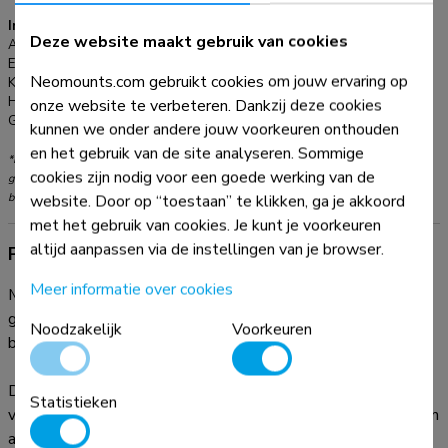
Informatie
Deze website maakt gebruik van cookies
Artikelnummer:
PLASMA-W2250BLACK
EAN:
8717371446147
Neomounts.com gebruikt cookies om jouw ervaring op
Kleur:
Zwart
Hoofdmateriaal:
Staal
onze website te verbeteren. Dankzij deze cookies
Garantie:
5 jaar
kunnen we onder andere jouw voorkeuren onthouden
en het gebruik van de site analyseren. Sommige
*NB. De vermelde inch-maten zijn slechts een indicatie, gecombineerd met het
cookies zijn nodig voor een goede werking van de
gewicht en de VESA-maten. Het maximale gewicht en de VESA-maat zijn absolute
beperkingen voor de producten en dienen niet te worden overschreden.
website. Door op “toestaan” te klikken, ga je akkoord
met het gebruik van cookies. Je kunt je voorkeuren
altijd aanpassen via de instellingen van je browser.
Productinformatie
Meer informatie over cookies
Met de Neomounts PLASMA-W2250BLACK plaatst u een
groot formaat scherm op de vloer in bijvoorbeeld uw
Noodzakelijk
Voorkeuren
bedrijfsentree, klaslokaal, boardroom of presentatieruimte.
De gemotoriseerde elektrische vloerlift dient aan de muur
Statistieken
verankerd te worden door meegeleverde wandsteunen (7 cm
afstand). De PLASMA-W2250BLACK is zeer eenvoudig in