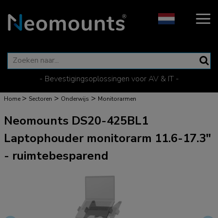
- Bevestigingsoplossingen voor AV & IT -
>
>
>
Home
Sectoren
Onderwijs
Monitorarmen
Neomounts DS20-425BL1
Laptophouder monitorarm 11.6-17.3"
- ruimtebesparend