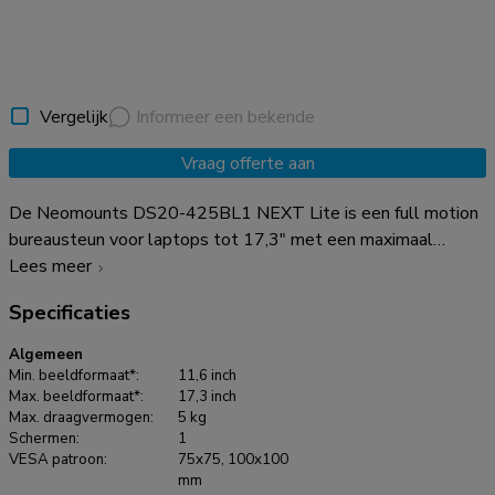
Vergelijk
Informeer een bekende
Vraag offerte aan
De Neomounts DS20-425BL1 NEXT Lite is een full motion
bureausteun voor laptops tot 17,3" met een maximaal
draagvermogen van 5 kg. Dankzij de veelzijdige kantel-
Lees meer
(120°), roteer- (360°) en zwenktechnologie (180°) kan de
Specificaties
bureausteun aangepast worden naar de optimale hoogte en
kijkhoek voor jouw laptop. Bovendien beschikt de steun over
Algemeen
manuele hoogte- en diepteverstelling om de perfecte
Min. beeldformaat*:
11,6 inch
werkpositie te kunnen creëren. Dankzij de korte T-Rex®
Max. beeldformaat*:
17,3 inch
Max. draagvermogen:
5 kg
bovenarm NEXT Lite is slechts minimale diepte nodig bij
Schermen:
1
plaatsing nabij een muur of scheidingspaneel. Hierdoor kan
VESA patroon:
75x75, 100x100
het scherm verder van de gebruiker af worden gepositioneerd
mm