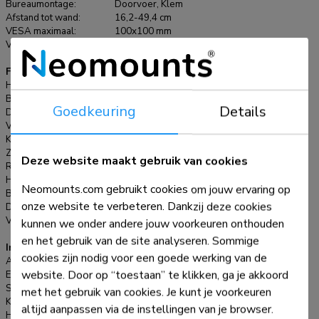
Bureaumontage:
Doorvoer, Klem
wat beter is voor de ogen en er tevens meer ruimte overblijft
Afstand tot wand:
16,2-49,4 cm
voor een goede ergonomische werkhouding. Het slimme
VESA maximaal:
100x100 mm
interne kabelmanagementsysteem zorgt voor een
VESA minimaal:
75x75 mm
overzichtelijke geleiding van de kabels. De DS20-425BL1 is
Functionaliteit
voorzien van een Easy-release VESA-systeem voor
Hoogteverstelling:
18-38,5 cm
eenvoudige installatie en wordt geleverd met zowel een
Breedteverstelling:
41,3 cm
bureauklem als doorvoer. De verpakking van de NEXT Lite is
Goedkeuring
Details
Diepteverstelling:
16,2-49,4 cm
100% vrij van plastic en geheel gemaakt van karton en
Vergrendelbaar:
Niet vergrendelbaar
Kantelen (graden):
+90°, -30°
papier.
Zwenken (graden):
+90°, -90°
Deze website maakt gebruik van cookies
Roteren (graden):
360°
Hoogte:
64,1 cm
Neomounts.com gebruikt cookies om jouw ervaring op
Breedte:
46,5 cm
onze website te verbeteren. Dankzij deze cookies
Diepte:
49,4 cm
Verstellingstype:
Manueel
kunnen we onder andere jouw voorkeuren onthouden
en het gebruik van de site analyseren. Sommige
Informatie
cookies zijn nodig voor een goede werking van de
Artikelnummer:
DS20-425BL1
website. Door op “toestaan” te klikken, ga je akkoord
EAN:
8717371449858
Serie:
NEXT Lite
met het gebruik van cookies. Je kunt je voorkeuren
Kleur:
Zwart
altijd aanpassen via de instellingen van je browser.
Hoofdmateriaal:
Staal