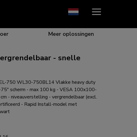
oer
Meer oplossingen
rgrendelbaar - snelle
ie die opvalt
n voor de beste samenwerking
or specifieke behoeften
e voor elk scherm
EL-750 WL30-750BL14 Vlakke heavy duty
-75" scherm - max 100 kg - VESA 100x100-
cm - niveauverstelling - vergrendelbaar (excl.
rtificeerd - Rapid Install-model met
zwart
gen voor elke situatie