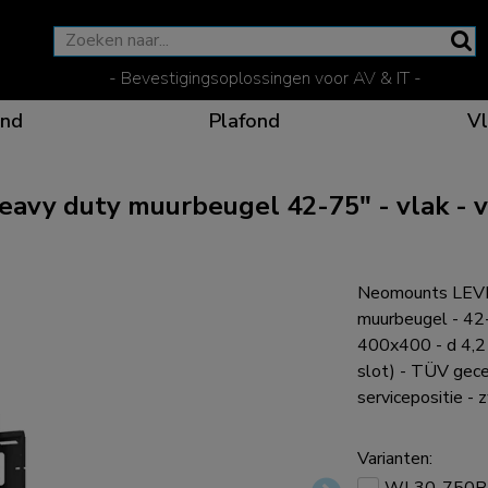
- Bevestigingsoplossingen voor AV & IT -
nd
Plafond
Vl
y duty muurbeugel 42-75" - vlak - ve
Effectieve communicat
Flexibele oplossinge
Speciale producten vo
De optimale kijkpositi
Neomounts LEV
muurbeugel - 42
400x400 - d 4,2 
slot) - TÜV gece
servicepositie - 
Ergonomische oplossin
Varianten: