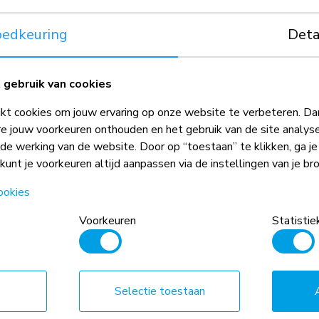
effectieve opsla
geïnstalleerd aan
edkeuring
Deta
gebruik van cookies
t cookies om jouw ervaring op onze website te verbeteren. Dan
e jouw voorkeuren onthouden en het gebruik van de site analys
ede werking van de website. Door op “toestaan” te klikken, ga j
 kunt je voorkeuren altijd aanpassen via de instellingen van je br
ookies
Voorkeuren
Statistie
gecombineerd met het gewicht en de
 absolute beperkingen voor de
Selectie toestaan