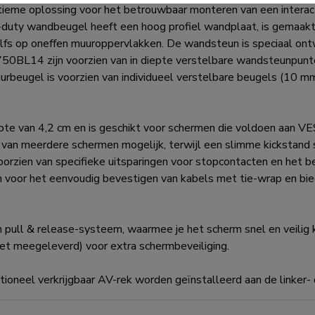
e oplossing voor het betrouwbaar monteren van een interact
uty wandbeugel heeft een hoog profiel wandplaat, is gemaakt vo
zelfs op oneffen muuroppervlakken. De wandsteun is speciaal on
0BL14 zijn voorzien van in diepte verstelbare wandsteunpunt
urbeugel is voorzien van individueel verstelbare beugels (10 mm)
pte van 4,2 cm en is geschikt voor schermen die voldoen aan
van meerdere schermen mogelijk, terwijl een slimme kickstand 
voorzien van specifieke uitsparingen voor stopcontacten en het
en voor het eenvoudig bevestigen van kabels met tie-wrap en bie
pull & release-systeem, waarmee je het scherm snel en veilig 
et meegeleverd) voor extra schermbeveiliging.
ioneel verkrijgbaar AV-rek worden geïnstalleerd aan de linker- 