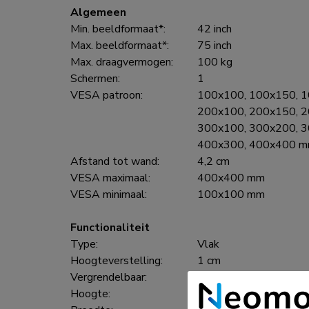
Algemeen
Min. beeldformaat*:
42 inch
Max. beeldformaat*:
75 inch
Max. draagvermogen:
100 kg
Schermen:
1
VESA patroon:
100x100, 100x150, 1
200x100, 200x150, 2
300x100, 300x200, 3
400x300, 400x400 
Afstand tot wand:
4,2 cm
VESA maximaal:
400x400 mm
VESA minimaal:
100x100 mm
Functionaliteit
Type:
Vlak
Hoogteverstelling:
1 cm
Vergrendelbaar:
Vergrendelbaar - Hangs
Hoogte:
48,8 cm