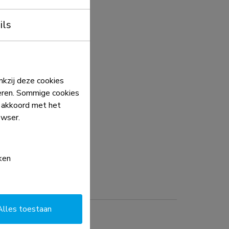
g kan een optioneel verkrijgbaar AV-rek worden
 de linker- of rechterkant van de beugel.
ils
kzij deze cookies
eren. Sommige cookies
e akkoord met het
owser.
ken
Alles toestaan