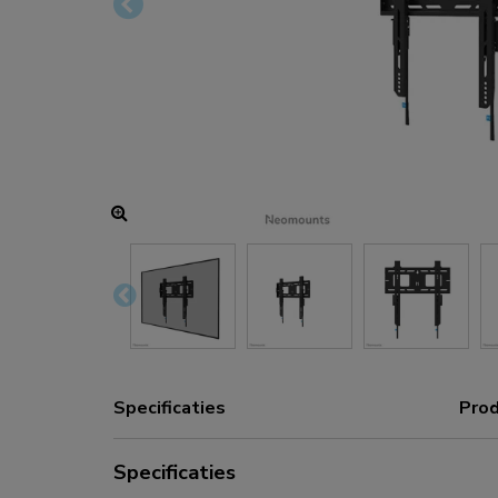
Oplaad- en stroomhubs
Accessoires
ACE gaming
NEXT serie
NERO serie
VOLT serie
Specificaties
Prod
Specificaties