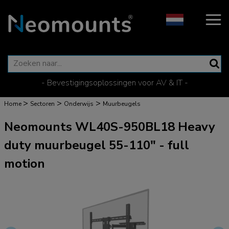
- Bevestigingsoplossingen voor AV & IT -
>
>
>
Home
Sectoren
Onderwijs
Muurbeugels
Neomounts WL40S-950BL18 Heavy
duty muurbeugel 55-110" - full
motion