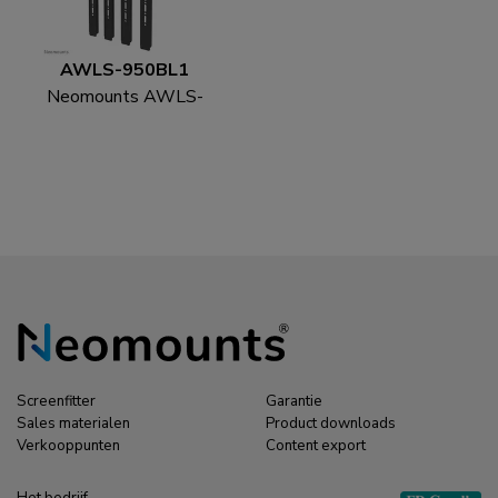
AWLS-950BL1
Neomounts AWLS-
950BL1 VESA-
uitbreidingskit 55-110"
- max 125 kg
Screenfitter
Garantie
Sales materialen
Product downloads
Verkooppunten
Content export
Het bedrijf