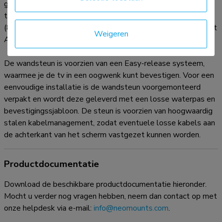
geschikt voor schermen met VESA gatenpatroon 300x200
tot 800x600 mm. Voor extra grote VESA patronen
(800x600 tot 1200x900) is de optionele VESA adapter set
Weigeren
AWLS-950BL1 beschikbaar.
De wandsteun is voorzien van een Easy-release systeem,
waarmee je de tv in een oogwenk kunt bevestigen. Voor een
eenvoudige installatie is de wandsteun voorgemonteerd
verpakt en wordt deze geleverd met een losse waterpas en
bevestigingssjabloon. De steun is voorzien van hoogwaardig
stalen kabelmanagement, zodat eventuele losse kabels aan
de achterkant van het scherm vastgezet kunnen worden.
Productdocumentatie
Download de beschikbare productdocumentatie hieronder.
Mocht u verder nog vragen hebben, neem dan contact op met
onze helpdesk via e-mail:
info@neomounts.com
.