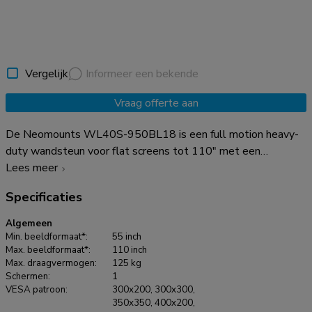
Vergelijk
Informeer een bekende
Vraag offerte aan
De Neomounts WL40S-950BL18 is een full motion heavy-
duty wandsteun voor flat screens tot 110" met een
maximaal draagvermogen van 125 kg. Door de veelzijdige
Lees meer
kantel- (20°) en zwenktechnologie (90°) creëer je de
Specificaties
optimale kijkhoek. Voor de perfecte installatie is
niveauverstelling De WL40S-950BL18 heeft een diepte van
Algemeen
8,2-70 cm en is geschikt voor schermen met VESA
Min. beeldformaat*:
55 inch
gatenpatroon 300x200 tot 800x600 mm. Voor extra grote
Max. beeldformaat*:
110 inch
Max. draagvermogen:
125 kg
VESA patronen (800x600 tot 1200x900) is de optionele
Schermen:
1
VESA adapter set AWLS-950BL1 beschikbaar. De
VESA patroon:
300x200, 300x300,
wandsteun is voorzien van een Easy-release systeem,
350x350, 400x200,