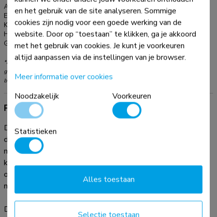
Artikelnummer:
WL40S-950BL18
en het gebruik van de site analyseren. Sommige
EAN:
8717371449575
cookies zijn nodig voor een goede werking van de
Kleur:
Zwart
website. Door op “toestaan” te klikken, ga je akkoord
Hoofdmateriaal:
Staal
Garantie:
5 jaar
met het gebruik van cookies. Je kunt je voorkeuren
altijd aanpassen via de instellingen van je browser.
*NB. De vermelde inch-maten zijn slechts een indicatie, gecombineerd met het
gewicht en de VESA-maten. Het maximale gewicht en de VESA-maat zijn absolute
Meer informatie over cookies
beperkingen voor de producten en dienen niet te worden overschreden.
Noodzakelijk
Voorkeuren
Productinformatie
De Neomounts WL40S-950BL18 is een full motion heavy-
Statistieken
duty wandsteun voor flat screens tot 110" met een
maximaal draagvermogen van 125 kg. Door de veelzijdige
kantel- (20°) en zwenktechnologie (90°) creëer je de
optimale kijkhoek. Voor de perfecte installatie is
Alles toestaan
niveauverstelling
De WL40S-950BL18 heeft een diepte van 8,2-70 cm en is
Selectie toestaan