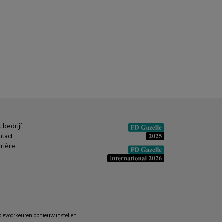
 bedrijf
ntact
rière
ievoorkeuren opnieuw instellen