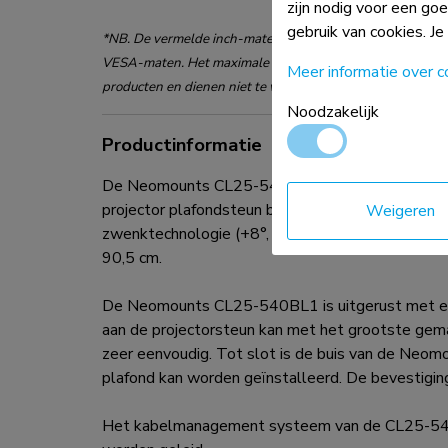
zijn nodig voor een go
gebruik van cookies. Je
*NB. De vermelde inch-maten zijn slechts een indicatie, 
VESA-maten. Het maximale gewicht en de VESA-maat zijn
Meer informatie over c
producten en dienen niet te worden overschreden.
Noodzakelijk
Productinformatie
De Neomounts CL25-540BL1 is een universele proj
projector plafondsteun breed inzetbaar. De CL25-
Weigeren
zwenktechnologie (+8°, -8°), zorgt voor optimale 
90,5 cm.
De Neomounts CL25-540BL1 is uitgerust met een 
aan de projectorsteun kan met het grootste gema
zeer eenvoudig. Tot slot is de buis van de Neom
plafond kan worden geïnstalleerd. De bevestiging v
Het kabelmanagement systeem van de CL25-540BL