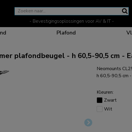
- Bevestigingsoplossingen voor AV & IT -
nd
Plafond
Vl
 plafondbeugel - h 60,5-90,5 cm - Eas
Neomounts CL25
Effectieve communicat
Flexibele oplossinge
Speciale producten vo
De optimale kijkpositi
h 60,5-90,5 cm - 
Kleuren:
Zwart
Wit
Ergonomische oplossin