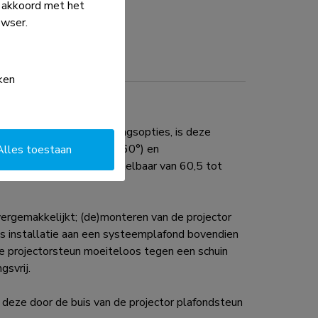
e akkoord met het
owser.
ken
35 kg en vele verstellingsopties, is deze
 (+20°, -20°), roteer- (360°) en
Alles toestaan
s de steun in hoogte verstelbaar van 60,5 tot
ergemakkelijkt; (de)monteren van de projector
s installatie aan een systeemplafond bovendien
de projectorsteun moeiteloos tegen een schuin
gsvrij.
ze door de buis van de projector plafondsteun