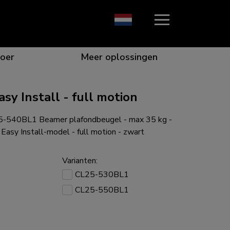
oer
Meer oplossingen
y Install - full motion
-540BL1 Beamer plafondbeugel - max 35 kg -
ie die opvalt
n voor de beste samenwerking
or specifieke behoeften
e voor elk scherm
Easy Install-model - full motion - zwart
Varianten:
CL25-530BL1
CL25-550BL1
gen voor elke situatie