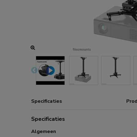
Oplaad- en stroomhubs
Accessoires
ACE gaming
NEXT serie
NERO serie
VOLT serie
Specificaties
Prod
Specificaties
Algemeen