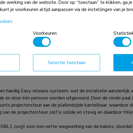
ede werking van de website. Door op “toestaan” te klikken, ga j
 kunt je voorkeuren altijd aanpassen via de instellingen van je br
gecombineerd met het gewicht en de
 absolute beperkingen voor de
ookies
Voorkeuren
Statistie
ector plafondsteun. Dankzij zijn ruime draagvermogen tot wel 
540BL1 heeft vier uitschuifbare armen en de veelzijdige kantel-
Selectie toestaan
plaatsing van de projectie op ieder doek, scherm of muur. Ook i
handig Easy-release systeem, wat de installatie aanzienlijk v
k en door één persoon worden uitgevoerd. Door de ronde paal i
ounts projectorsteun aan de plafondzijde kantelbaar, waardoor 
an de projectorsteun zelf is solide en stevig en daardoor trillin
1 zorgt voor een nette wegwerking van de kabels, doordat de