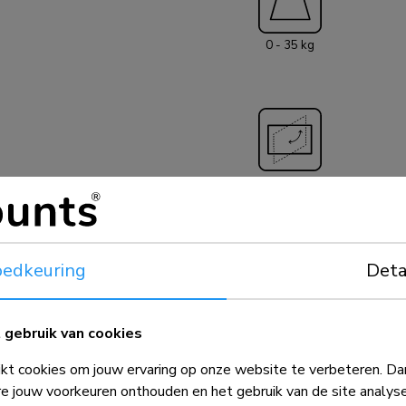
door één persoon
installatie aan 
0 - 35 kg
Tot slot is de b
plafondzijde kan
tegen een schuin
bevestiging van d
daardoor trillingsvrij. Het kabelmanagement sys
CL25-540BL1 zor
doordat deze doo
+8°, -8°
geleid.
edkeuring
Deta
gebruik van cookies
t cookies om jouw ervaring op onze website te verbeteren. Dan
e jouw voorkeuren onthouden en het gebruik van de site analys