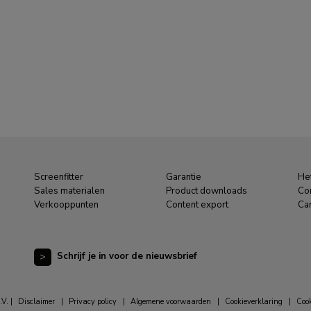
Screenfitter
Garantie
Het
Sales materialen
Product downloads
Co
Verkooppunten
Content export
Car
Schrijf je in voor de nieuwsbrief
V. |
Disclaimer
|
Privacy policy
|
Algemene voorwaarden
|
Cookieverklaring
|
Cook