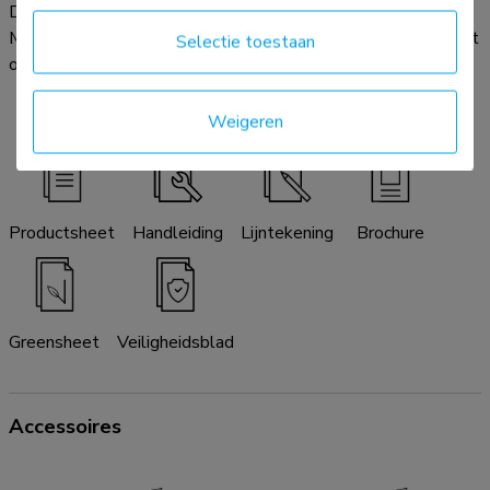
Download de beschikbare productdocumentatie hieronder.
Mocht u verder nog vragen hebben, neem dan contact op met
Selectie toestaan
onze helpdesk via e-mail:
info@neomounts.com
.
Weigeren
Productsheet
Handleiding
Lijntekening
Brochure
Greensheet
Veiligheidsblad
Accessoires