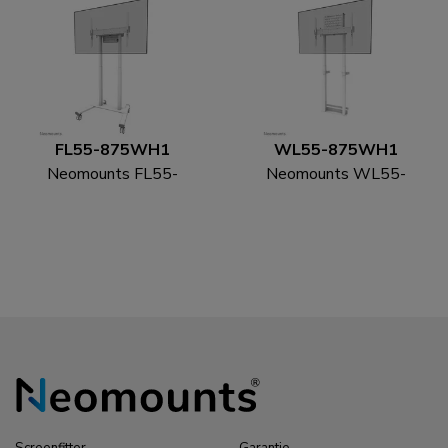
FL55-875WH1
WL55-875WH1
Neomounts FL55-
Neomounts WL55-
875WH1 TV trolley
875WH1 TV
55-100" -
vloerstandaard 55-100"
gemotoriseerd - TÜV
- wand - gemotoriseerd
- TÜV