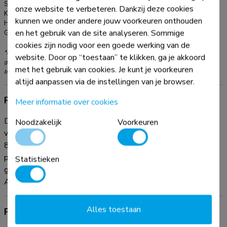
Serie:
MOVE Lift
onze website te verbeteren. Dankzij deze cookies
Kleur:
Wit
kunnen we onder andere jouw voorkeuren onthouden
Hoofdmateriaal:
Staal
en het gebruik van de site analyseren. Sommige
Garantie:
5 jaar
cookies zijn nodig voor een goede werking van de
*NB. De vermelde inch-maten zijn slechts een indicatie, gecombineerd met het
website. Door op “toestaan” te klikken, ga je akkoord
gewicht en de VESA-maten. Het maximale gewicht en de VESA-maat zijn absolute
met het gebruik van cookies. Je kunt je voorkeuren
beperkingen voor de producten en dienen niet te worden overschreden.
altijd aanpassen via de instellingen van je browser.
Productinformatie
Meer informatie over cookies
De Neomounts AFP-875WH is een optionele vloerplaat
Noodzakelijk
Voorkeuren
voor de FL55-875WH1 mobiele vloersteun en WL55-
875WH1 wandsteun. De vloerplaat is voorzien van zachte
pads om de vloer te beschermen tegen beschadiging. Indien
Statistieken
gewenst kan de vloerplaat aan de vloer worden vastgezet.
Al het benodigde installatiemateriaal is inbegrepen.
Alles toestaan
Productdocumentatie